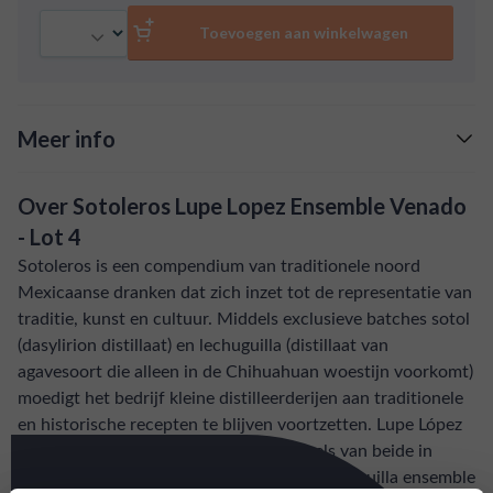
representatie van traditie, kunst en cultuur. Middels
Aantal
exclusieve batches sotol (dasylirion distillaat) en
Toevoegen aan winkelwagen
lechuguilla (distillaat van agavesoort die alleen in de
Chihuahuan woestijn voorkomt) moedigt het bedrijf
kleine distilleerderijen aan traditionele en historische
Meer info
recepten te blijven voortzetten. Lupe López
produceert sotol, lechuguilla en mengsels van beide
Verzending is gratis vanaf
€125,-
in Madera, Chihuahua. Voor zijn sotol en lechuguilla
Over Sotoleros Lupe Lopez Ensemble Venado
ensemble braadt hij dasylirion en agave 48 tot 96 uur
: voor 15:00, morgen in huis (uitzondering bij
Snelle levering
- Lot 4
in een ondergrondse, ketelvormige pit. Vervolgens
artikel vermeld)
Sotoleros is een compendium van traditionele noord
maalt hij de planten handmatig met een houten
Mexicaanse dranken dat zich inzet tot de representatie van
hamer. Het maalsel wordt dan 4 tot 5 dagen
en goed bereikbare klantenservice.
Behulpzame
traditie, kunst en cultuur. Middels exclusieve batches sotol
gefermenteerd met natuurlijk bronwater met wilde
(dasylirion distillaat) en lechuguilla (distillaat van
gist. De tweede distillatie wordt versterkt met
agavesoort die alleen in de Chihuahuan woestijn voorkomt)
hertenvlees en laurierblad, resulterend in een uiterst
moedigt het bedrijf kleine distilleerderijen aan traditionele
bijzondere pechuga waarvan slechts 88 flessen
en historische recepten te blijven voortzetten. Lupe López
verkrijgbaar zijn.
produceert sotol, lechuguilla en mengsels van beide in
Madera, Chihuahua. Voor zijn sotol en lechuguilla ensemble