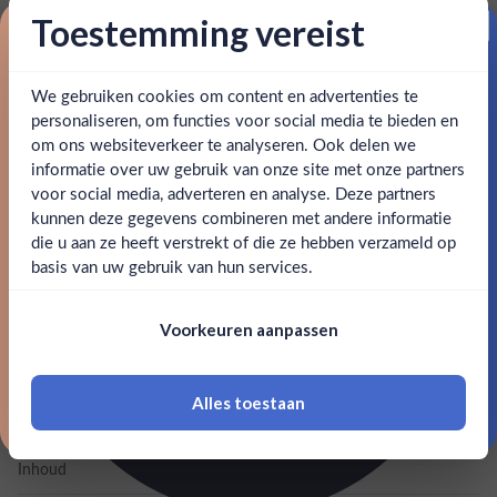
braadt hij dasylirion en agave 48 tot 96 uur in een
Toestemming vereist
ondergrondse, ketelvormige pit. Vervolgens maalt hij de
Proost op je eerste korting!
planten handmatig met een houten hamer. Het maalsel
wordt dan 4 tot 5 dagen gefermenteerd met natuurlijk
We gebruiken cookies om content en advertenties te
Schrijf je in en ontvang direct 5% korting op je eerste
bestelling.
bronwater met wilde gist. De tweede distillatie wordt
personaliseren, om functies voor social media te bieden en
versterkt met hertenvlees en laurierblad, resulterend in een
om ons websiteverkeer te analyseren. Ook delen we
Email
uiterst bijzondere pechuga waarvan slechts 88 flessen
informatie over uw gebruik van onze site met onze partners
Ben jij 18 jaar of ouder?
voor social media, adverteren en analyse. Deze partners
verkrijgbaar zijn.
kunnen deze gegevens combineren met andere informatie
Claim mijn korting
die u aan ze heeft verstrekt of die ze hebben verzameld op
Nee
SPECIFICATIES
Ja
basis van uw gebruik van hun services.
Nee, bedankt
Om deze website te bezoeken moet je
Alcohol
46.00%
Voorkeuren aanpassen
18 jaar of ouder zijn
Merk
Sotoleros
Alles toestaan
Kleurstoffen
*Navimer is uitgesloten van deze welkomstactie
Inhoud
0,7L