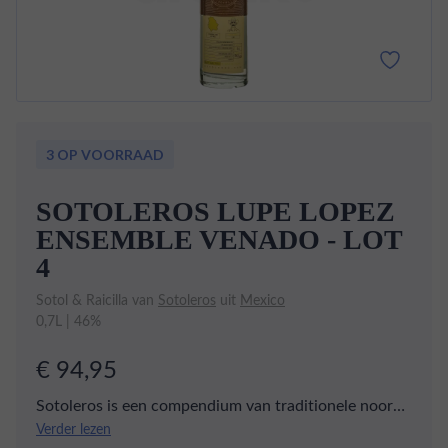
3 OP VOORRAAD
SOTOLEROS LUPE LOPEZ
ENSEMBLE VENADO - LOT
4
Sotol & Raicilla van
Sotoleros
uit
Mexico
0,7L | 46%
€ 94,95
Sotoleros is een compendium van traditionele noord
Mexicaanse dranken dat zich inzet tot de
Verder lezen