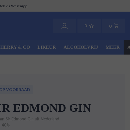
Ook via WhatsApp.
0
0
SHERRY & CO
LIKEUR
ALCOHOLVRIJ
MEER
 OP VOORRAAD
IR EDMOND GIN
van
Sir Edmond Gin
uit
Nederland
 | 40%