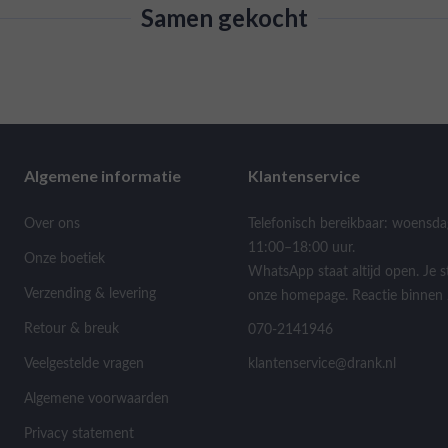
Samen gekocht
Algemene informatie
Klantenservice
Over ons
Telefonisch bereikbaar: woensda
11:00–18:00 uur.
Onze boetiek
WhatsApp staat altijd open. Je s
Verzending & levering
onze homepage. Reactie binnen 
Retour & breuk
070-2141946
Veelgestelde vragen
klantenservice@drank.nl
Algemene voorwaarden
Privacy statement