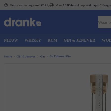
Gratis verzending vanaf
Voor
besteld op werkdagen? Morgen 
€125,-
15:00
Zoeken
NIEUW
WHISKY
RUM
GIN & JENEVER
WO
Home
Gin & Jenever
Gin
Sir Edmond Gin