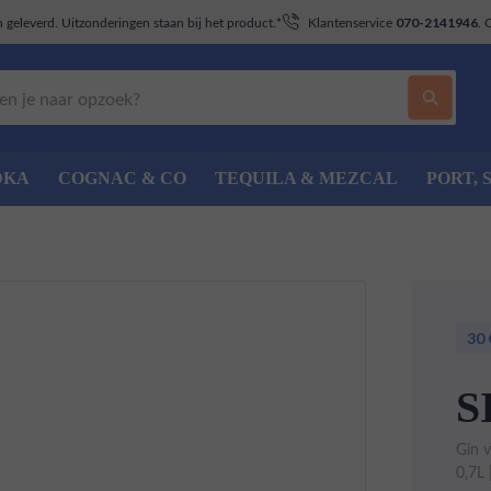
geleverd. Uitzonderingen staan bij het product.*
Klantenservice
. 
070-2141946
DKA
COGNAC & CO
TEQUILA & MEZCAL
PORT, 
30
S
Gin 
0,7L