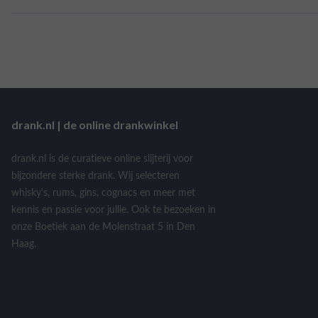
drank.nl | de online drankwinkel
drank.nl is de curatieve online slijterij voor
bijzondere sterke drank. Wij selecteren
whisky's, rums, gins, cognacs en meer met
kennis en passie voor jullie. Ook te bezoeken in
onze Boetiek aan de Molenstraat 5 in Den
Haag.