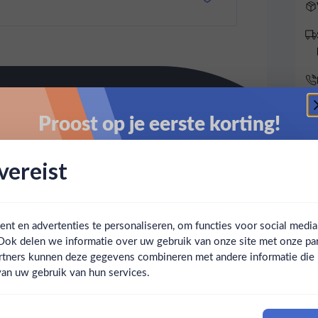
Proost op je eerste korting!
Schrijf je in en ontvang direct 5% korting op je eerste
ereist
bestelling.
Email
t en advertenties te personaliseren, om functies voor social medi
Ook delen we informatie over uw gebruik van onze site met onze par
Claim mijn korting
Ben jij 18 jaar of ouder?
rtners kunnen deze gegevens combineren met andere informatie die u 
an uw gebruik van hun services.
Nee
Ja
Nee, bedankt