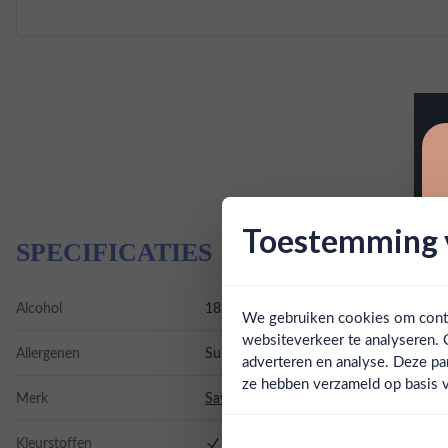
Toestemming v
SPECIFICATIES
Alcohol
18.60%
We gebruiken cookies om conten
websiteverkeer te analyseren. 
Allergenen
Sulfiten
adverteren en analyse. Deze pa
ze hebben verzameld op basis v
Merk
Savoia
Kleurstoffen