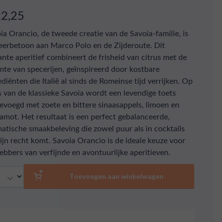
22,25
ia Orancio, de tweede creatie van de Savoia-familie, is
eerbetoon aan Marco Polo en de Zijderoute. Dit
ante aperitief combineert de frisheid van citrus met de
te van specerijen, geïnspireerd door kostbare
ediënten die Italië al sinds de Romeinse tijd verrijken. Op
s van de klassieke Savoia wordt een levendige toets
evoegd met zoete en bittere sinaasappels, limoen en
amot. Het resultaat is een perfect gebalanceerde,
atische smaakbeleving die zowel puur als in cocktails
zijn recht komt. Savoia Orancio is de ideale keuze voor
hebbers van verfijnde en avontuurlijke aperitieven.
al
Toevoegen aan winkelwagen