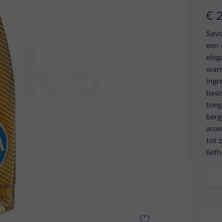
€ 
Savo
een 
eleg
warm
ingr
basi
toeg
berg
arom
tot 
lief
Aant