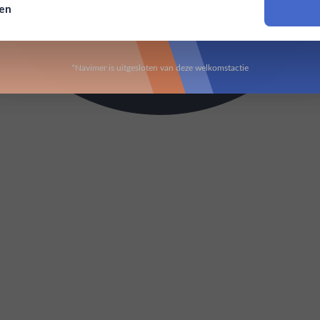
sen
Om deze website te bezoeken moet je 18 jaar of ouder zijn
*Navimer is uitgesloten van deze welkomstactie