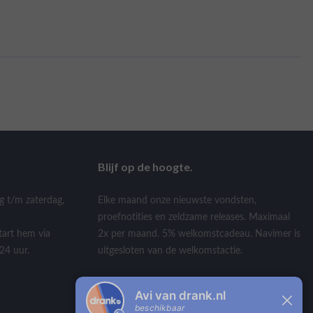
Blijf op de hoogte.
g t/m zaterdag,
Elke maand onze nieuwste vondsten,
proefnotities en zeldzame releases. Maximaal
tart hem via
2x per maand. 5% welkomstcadeau. Navimer is
24 uur.
uitgesloten van de welkomstactie.