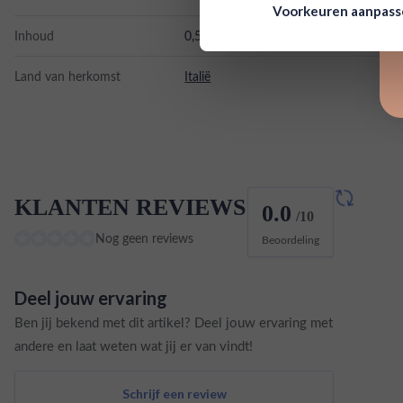
Voorkeuren aanpas
Inhoud
0,5L
Land van herkomst
Italië
KLANTEN REVIEWS
0.0
/10
Nog geen reviews
Beoordeling
Deel jouw ervaring
Ben jij bekend met dit artikel? Deel jouw ervaring met
andere en laat weten wat jij er van vindt!
Schrijf een review