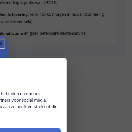
Verzending is gratis vanaf
€125,-
: voor 15:00, morgen in huis (uitzondering
Snelle levering
bij artikel vermeld)
en goed bereikbare klantenservice.
Behulpzame
a te bieden en om ons
tners voor social media,
aan ze heeft verstrekt of die