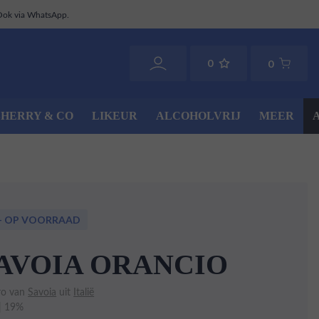
Ook via WhatsApp.
0
0
SHERRY & CO
LIKEUR
ALCOHOLVRIJ
MEER
+ OP VOORRAAD
AVOIA ORANCIO
o van
Savoia
uit
Italië
 | 19%