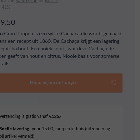
aca van
Santo Grau
uit
Brazilië
 | 41%
29,50
o Grau Itirapua is een witte Cachaça die wordt gemaakt
ens een recept uit 1860. De Cachaça krijgt een lagering
equitiba hout. Een uniek soort, wat deze Cachaça de
en geeft van hout en citrus. Mooie basis voor zomerse
tails.
Houd mij op de hoogte
Verzending is gratis vanaf
€125,-
: voor 15:00, morgen in huis (uitzondering
Snelle levering
bij artikel vermeld)