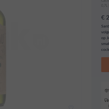
Cach
0,7L
€ 
Sant
volg
op J
smak
cock