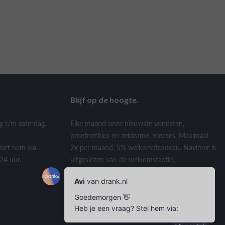
Blijf op de hoogte.
g t/m zaterdag,
Elke maand onze nieuwste vondsten,
proefnotities en zeldzame releases. Maximaal
tart hem via
2x per maand. 5% welkomstcadeau. Navimer is
24 uur.
uitgesloten van de welkomstactie.