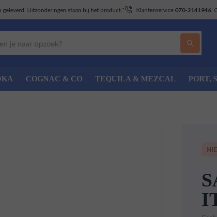
geleverd. Uitzonderingen staan bij het product.*
Klantenservice
. 
070-2141946
DKA
COGNAC & CO
TEQUILA & MEZCAL
PORT, 
NI
S
I