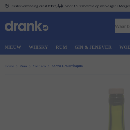
Gratis verzending vanaf
Voor
besteld op werkdagen? Morgen 
€125,-
15:00
Zoeken
NIEUW
WHISKY
RUM
GIN & JENEVER
WO
Home
Rum
Cachaca
Santo Grau Itirapua