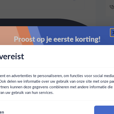
Proost op je eerste korting!
Schrijf je in en ontvang direct 5% korting op je eerste
ereist
bestelling.
Email
t en advertenties te personaliseren, om functies voor social medi
Ook delen we informatie over uw gebruik van onze site met onze par
Claim mijn korting
Ben jij 18 jaar of ouder?
rtners kunnen deze gegevens combineren met andere informatie die u 
an uw gebruik van hun services.
Nee
Ja
Nee, bedankt
sen