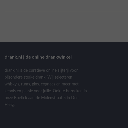
drank.nl | de online drankwinkel
drank.nl is de curatieve online slijterij voor
bijzondere sterke drank. Wij selecteren
whisky's, rums, gins, cognacs en meer met
kennis en passie voor jullie. Ook te bezoeken in
onze Boetiek aan de Molenstraat 5 in Den
Haag.