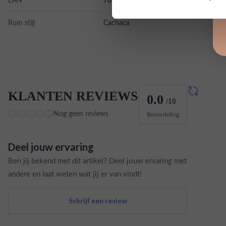
Rum stijl
Cachaca
KLANTEN REVIEWS
0.0
/10
Nog geen reviews
Beoordeling
Deel jouw ervaring
Ben jij bekend met dit artikel? Deel jouw ervaring met
andere en laat weten wat jij er van vindt!
Schrijf een review