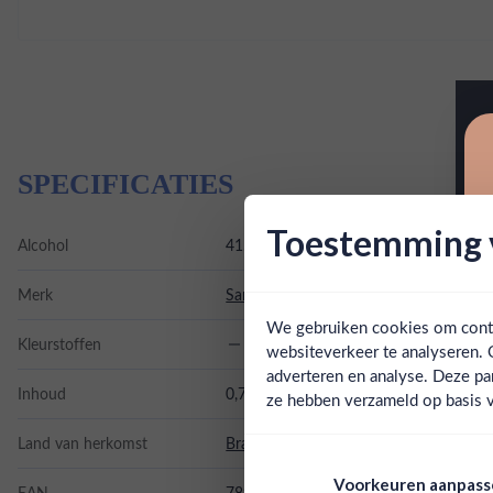
SPECIFICATIES
Toestemming v
Alcohol
41.00%
Merk
Santo Grau
We gebruiken cookies om conten
Kleurstoffen
websiteverkeer te analyseren. 
adverteren en analyse. Deze pa
Inhoud
0,7L
ze hebben verzameld op basis v
Land van herkomst
Brazilië
Voorkeuren aanpas
EAN
7898255980245