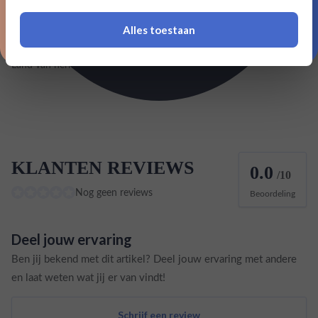
Merk
Louis Roederer
Alles toestaan
Inhoud
0,75L
*Navimer is uitgesloten van deze welkomstactie
Land van herkomst
Frankrijk
KLANTEN REVIEWS
0.0
/10
Nog geen reviews
Beoordeling
Deel jouw ervaring
Ben jij bekend met dit artikel? Deel jouw ervaring met andere
en laat weten wat jij er van vindt!
Schrijf een review