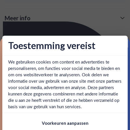
zorgt voor een perfecte balans tussen fruitigheid en
levendige zuren. Geniet van de subtiele aroma's van
Meer info
rood fruit en de lange, verfijnde afdronk.
Verzending is gratis vanaf
€125,-
Over Roederer Brut Rose 2015
: voor 15:00, morgen in huis (uitzondering bij
Snelle levering
Toestemming vereist
Deze Roederer Brut Rose 2015 is een prachtige expressie
Proost op je eerste korting!
artikel vermeld)
van Roederer's vakmanschap. Met zijn elegante roze kleur
en fijne bubbels biedt deze champagne een verleidelijke en
en goed bereikbare klantenservice.
Behulpzame
We gebruiken cookies om content en advertenties te
Schrijf je in en ontvang direct 5% korting op je eerste
frisse smaakbeleving. De blend van Chardonnay en Pinot
bestelling.
personaliseren, om functies voor social media te bieden en
Noir druiven zorgt voor een perfecte balans tussen
om ons websiteverkeer te analyseren. Ook delen we
Email
fruitigheid en levendige zuren. Geniet van de subtiele
informatie over uw gebruik van onze site met onze partners
aroma's van rood fruit en de lange, verfijnde afdronk.
Ben jij 18 jaar of ouder?
voor social media, adverteren en analyse. Deze partners
kunnen deze gegevens combineren met andere informatie
Claim mijn korting
SPECIFICATIES
die u aan ze heeft verstrekt of die ze hebben verzameld op
Nee
Ja
basis van uw gebruik van hun services.
Nee, bedankt
Alcohol
12.00%
Om deze website te bezoeken moet je
Voorkeuren aanpassen
18 jaar of ouder zijn