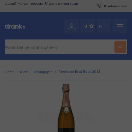
taan
Klantenservice
. Ook via WhatsApp.
070-2141946
0
0
Zoeken
Home
Meer
Champagne
Roederer Brut Rose 2015