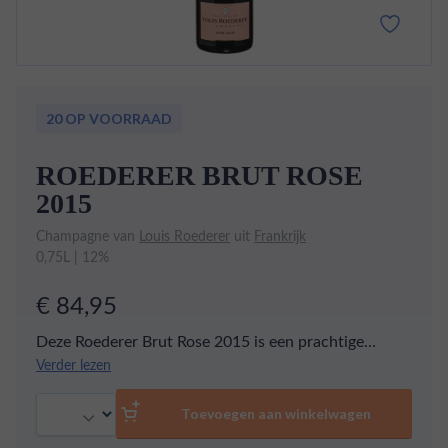
20 OP VOORRAAD
ROEDERER BRUT ROSE
2015
Champagne van
Louis Roederer
uit
Frankrijk
0,75L | 12%
€ 84,95
Deze Roederer Brut Rose 2015 is een prachtige
expressie van Roederer's vakmanschap. Met zijn
Verder lezen
elegante roze kleur en fijne bubbels biedt deze
Aantal
champagne een verleidelijke en frisse smaakbeleving.
Toevoegen aan winkelwagen
De blend van Chardonnay en Pinot Noir druiven