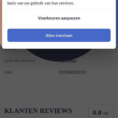
basis van uw gebruik van hun services.
SPECIFICATIES
Nee, bedankt
Om deze website te bezoeken moet je
Voorkeuren aanpassen
18 jaar of ouder zijn
Alcohol
46.00%
Alles toestaan
Merk
Rhum J.M
*Navimer is uitgesloten van deze welkomstactie
Inhoud
0,7L
Land van herkomst
Martinique
EAN
3329060002357
KLANTEN REVIEWS
0.0
/10