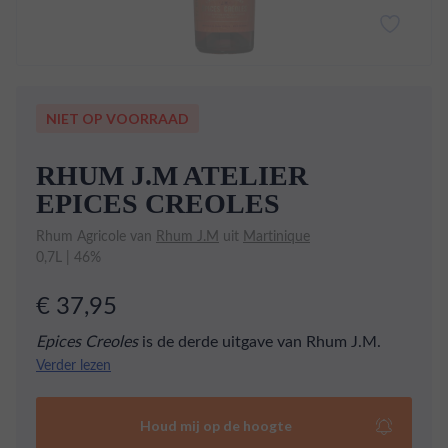
NIET OP VOORRAAD
RHUM J.M ATELIER
EPICES CREOLES
Rhum Agricole van
Rhum J.M
uit
Martinique
0,7L | 46%
€ 37,95
Epices Creoles
is de derde uitgave van Rhum J.M.
binnen de '
L'atelier des Rhums
' collectie. Deze
Verder lezen
gekruide blend van rums gerijpt in Franse en
Amerikaanse eiken houten vaten wordt gelabeld als
Houd mij op de hoogte
één van de kruidigste rums uit het West-Indisch