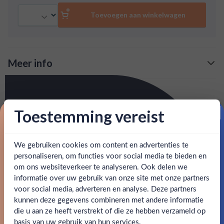
cognacmerken. Deze zachte VSOP geeft aroma's van
Aantal
vanille, geroosterd eiken, abrikoos en gebakken appel.
Toevoegen aan winkelwagen
Op het palet ontdekt je drop, gedroogd fruit en
gember.
Meer info
Verzending is gratis vanaf
€125,-
Over Remy Martin VSOP
: voor 15:00, morgen in huis (uitzondering bij
Snelle levering
Het huis van Remy Martin produceert als sinds 1724
Toestemming vereist
artikel vermeld)
cognac en is één van 's werelds bekendste cognacmerken.
Proost op je eerste korting!
Deze zachte VSOP geeft aroma's van vanille, geroosterd
en goed bereikbare klantenservice.
Behulpzame
eiken, abrikoos en gebakken appel. Op het palet ontdekt je
We gebruiken cookies om content en advertenties te
Schrijf je in en ontvang direct 5% korting op je eerste
bestelling.
drop, gedroogd fruit en gember.
personaliseren, om functies voor social media te bieden en
om ons websiteverkeer te analyseren. Ook delen we
Email
informatie over uw gebruik van onze site met onze partners
SPECIFICATIES
Ben jij 18 jaar of ouder?
voor social media, adverteren en analyse. Deze partners
kunnen deze gegevens combineren met andere informatie
Claim mijn korting
Alcohol
40.00%
die u aan ze heeft verstrekt of die ze hebben verzameld op
Nee
Ja
basis van uw gebruik van hun services.