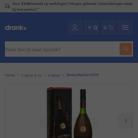
Voor
besteld op werkdagen? Morgen geleverd. Uitzonderingen staan
15:00
bij het product.*
0
0
Zoeken
Home
Cognac & co
Cognac
Remy Martin VSOP