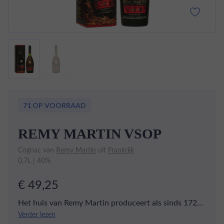
71 OP VOORRAAD
REMY MARTIN VSOP
Cognac van
Remy Martin
uit
Frankrijk
0,7L | 40%
€ 49,25
Het huis van Remy Martin produceert als sinds 1724
cognac en is één van 's werelds bekendste
Verder lezen