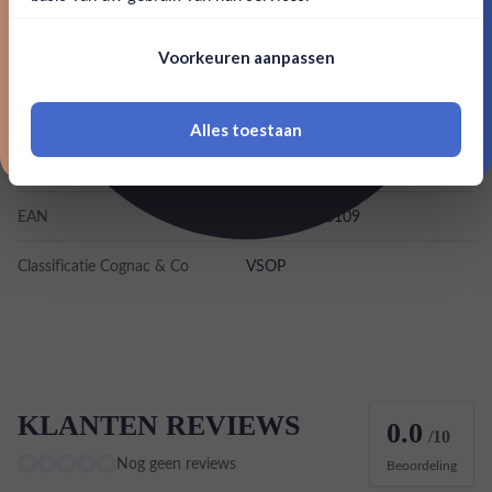
Merk
Remy Martin
Nee, bedankt
Om deze website te bezoeken moet je
Voorkeuren aanpassen
18 jaar of ouder zijn
Kleurstoffen
Inhoud
0,7L
Alles toestaan
*Navimer is uitgesloten van deze welkomstactie
Land van herkomst
Frankrijk
EAN
3024482270109
Classificatie Cognac & Co
VSOP
KLANTEN REVIEWS
0.0
/10
Nog geen reviews
Beoordeling