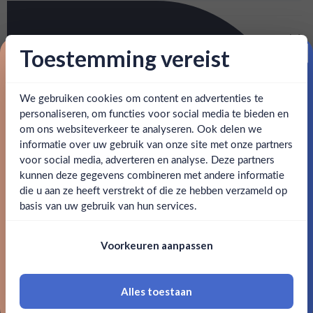
Meer info
Toestemming vereist
Proost op je eerste korting!
Verzending is gratis vanaf
€125,-
Over Pour Medium flow x12
: voor 15:00, morgen in huis (uitzondering bij
Snelle levering
Een pourer is een essentieel voorwerp voor het maken van
We gebruiken cookies om content en advertenties te
Schrijf je in en ontvang direct 5% korting op je eerste
bestelling.
artikel vermeld)
personaliseren, om functies voor social media te bieden en
cocktails. Deze pourer is gemaakt van roestvrijstaal. Het
om ons websiteverkeer te analyseren. Ook delen we
rubber is hoogwaardig en zorgt voor een goede afsluiting
Email
en goed bereikbare klantenservice.
Behulpzame
informatie over uw gebruik van onze site met onze partners
van de fles. Deze Stainless Steel Freeflow Pourer zorgt
Ben jij 18 jaar of ouder?
voor social media, adverteren en analyse. Deze partners
voor precisie.
kunnen deze gegevens combineren met andere informatie
Claim mijn korting
die u aan ze heeft verstrekt of die ze hebben verzameld op
Nee
Ja
SPECIFICATIES
basis van uw gebruik van hun services.
Nee, bedankt
Om deze website te bezoeken moet je
Merk
Urban Bar
Voorkeuren aanpassen
18 jaar of ouder zijn
Land van herkomst
Groot-Britannië
Alles toestaan
*Navimer is uitgesloten van deze welkomstactie