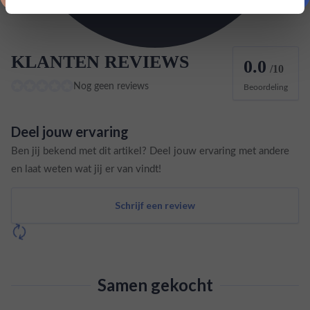
KLANTEN REVIEWS
0.0
/10
Nog geen reviews
Beoordeling
Deel jouw ervaring
Ben jij bekend met dit artikel? Deel jouw ervaring met andere
en laat weten wat jij er van vindt!
Schrijf een review
Samen gekocht