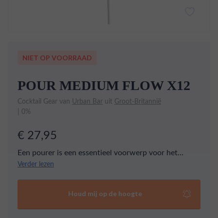
NIET OP VOORRAAD
POUR MEDIUM FLOW X12
Cocktail Gear van
Urban Bar
uit
Groot-Britannië
| 0%
€ 27,95
Een pourer is een essentieel voorwerp voor het
maken van cocktails. Deze pourer is gemaakt van
Verder lezen
roestvrijstaal. Het rubber is hoogwaardig en zorgt
voor een goede afsluiting van de fles. Deze Stainless
Houd mij op de hoogte
Steel Freeflow Pourer zorgt voor precisie.