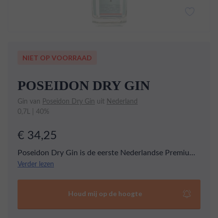
NIET OP VOORRAAD
POSEIDON DRY GIN
Gin van
Poseidon Dry Gin
uit
Nederland
0,7L | 40%
€ 34,25
Poseidon Dry Gin is de eerste Nederlandse Premium
Gin die met Wakame Zeewier gedistilleerd wordt.
Verder lezen
Door het gebruik van 12 botanicals is het een frisse
en kruidige Gin met een zijdezacht (Zeewier) hartje en
Houd mij op de hoogte
een pittige finish. Het zal elke liefhebber positief
verrassen dat hij niet bitter of ziltig smaakt, maar