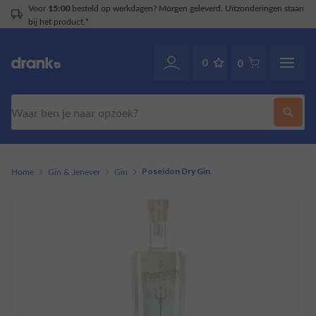
besteld op werkdagen? Morgen geleverd. Uitzonderingen staan
5:00
t product.*
0
0
Zoeken
Home
Gin & Jenever
Gin
Poseidon Dry Gin