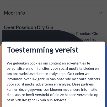
heerlijk complex en gelaagd.
Meer info
Verzending is gratis vanaf
€125,-
Over Poseidon Dry Gin
: voor 15:00, morgen in huis (uitzondering bij
Snelle levering
Poseidon Dry Gin is de eerste Nederlandse Premium Gin
artikel vermeld)
die met Wakame Zeewier gedistilleerd wordt. Door het
gebruik van 12 botanicals is het een frisse en kruidige Gin
Toestemming vereist
en goed bereikbare klantenservice.
Behulpzame
met een zijdezacht (Zeewier) hartje en een pittige finish.
Proost op je eerste korting!
Het zal elke liefhebber positief verrassen dat hij niet bitter
of ziltig smaakt, maar heerlijk complex en gelaagd.
We gebruiken cookies om content en advertenties te
Schrijf je in en ontvang direct 5% korting op je eerste
bestelling.
personaliseren, om functies voor social media te bieden en
om ons websiteverkeer te analyseren. Ook delen we
SPECIFICATIES
Email
informatie over uw gebruik van onze site met onze partners
Ben jij 18 jaar of ouder?
voor social media, adverteren en analyse. Deze partners
Alcohol
40.00%
kunnen deze gegevens combineren met andere informatie
Claim mijn korting
die u aan ze heeft verstrekt of die ze hebben verzameld op
Nee
Ja
Merk
Poseidon Dry Gin
basis van uw gebruik van hun services.
Nee, bedankt