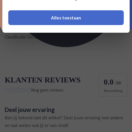
18 jaar of ouder zijn
Land van herkomst
Groot-Britannië
Alles toestaan
*Navimer is uitgesloten van deze welkomstactie
EAN
5000299608005
Classificatie Gin & Jenever
Plymouth Gin
KLANTEN REVIEWS
0.0
/10
Nog geen reviews
Beoordeling
Deel jouw ervaring
Ben jij bekend met dit artikel? Deel jouw ervaring met andere
en laat weten wat jij er van vindt!