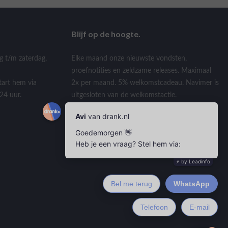
Blijf op de hoogte.
g t/m zaterdag,
Elke maand onze nieuwste vondsten,
proefnotities en zeldzame releases. Maximaal
tart hem via
2x per maand. 5% welkomstcadeau. Navimer is
24 uur.
uitgesloten van de welkomstactie.