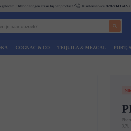
geleverd. Uitzonderingen staan bij het product.*
Klantenservice
. 
070-2141946
DKA
COGNAC & CO
TEQUILA & MEZCAL
PORT, 
NI
P
Pisc
0,7L