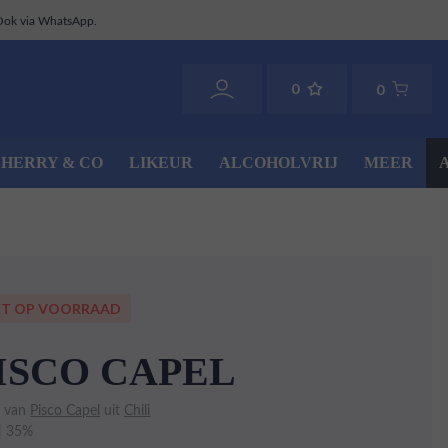
Ook via WhatsApp.
0
0
SHERRY & CO
LIKEUR
ALCOHOLVRIJ
MEER
ET OP VOORRAAD
ISCO CAPEL
o van
Pisco Capel
uit
Chili
 | 35%