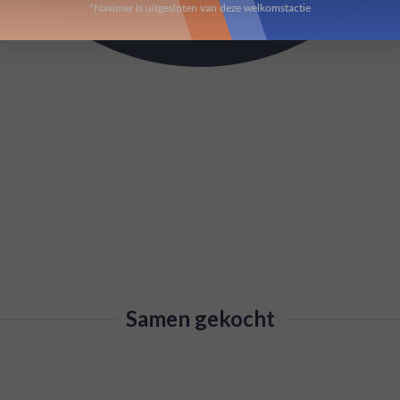
*Navimer is uitgesloten van deze welkomstactie
Samen gekocht