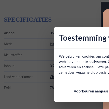
SPECIFICATIES
Alcohol
35.00%
Toestemming v
Merk
Pisco Capel
Kleurstoffen
We gebruiken cookies om conten
websiteverkeer te analyseren. 
Inhoud
0,7L
adverteren en analyse. Deze pa
ze hebben verzameld op basis v
Land van herkomst
Chili
EAN
7802110000146
Voorkeuren aanpas