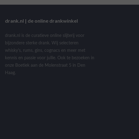
drank.nl | de online drankwinkel
drank.nl is de curatieve online slijterij voor
bijzondere sterke drank. Wij selecteren
whisky's, rums, gins, cognacs en meer met
kennis en passie voor jullie. Ook te bezoeken in
onze Boetiek aan de Molenstraat 5 in Den
Haag.