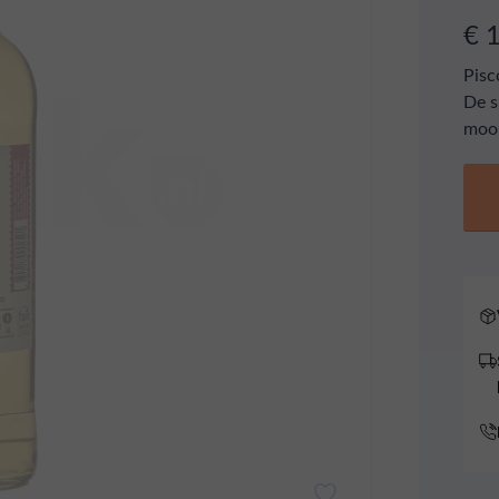
€ 
Pisc
De s
mooi