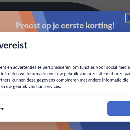
Proost op je eerste korting!
Schrijf je in en ontvang direct 5% korting op je eerste
ereist
bestelling.
Email
t en advertenties te personaliseren, om functies voor social medi
Ook delen we informatie over uw gebruik van onze site met onze par
Claim mijn korting
Ben jij 18 jaar of ouder?
rtners kunnen deze gegevens combineren met andere informatie die u 
an uw gebruik van hun services.
Nee
Ja
Nee, bedankt
sen
Om deze website te bezoeken moet je 18 jaar of ouder zijn