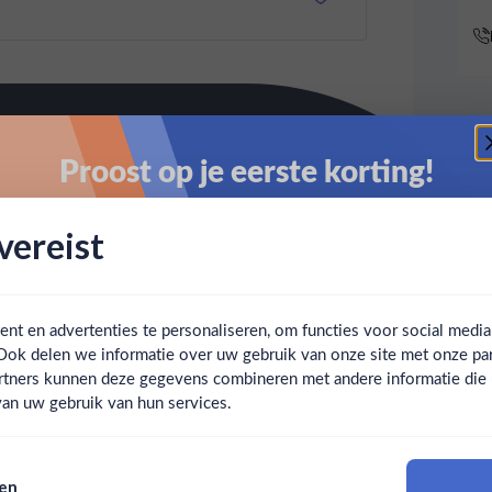
Proost op je eerste korting!
Schrijf je in en ontvang direct 5% korting op je eerste
ereist
bestelling.
Email
t en advertenties te personaliseren, om functies voor social medi
Ook delen we informatie over uw gebruik van onze site met onze par
Claim mijn korting
Ben jij 18 jaar of ouder?
rtners kunnen deze gegevens combineren met andere informatie die u 
an uw gebruik van hun services.
Nee
Ja
Nee, bedankt
sen