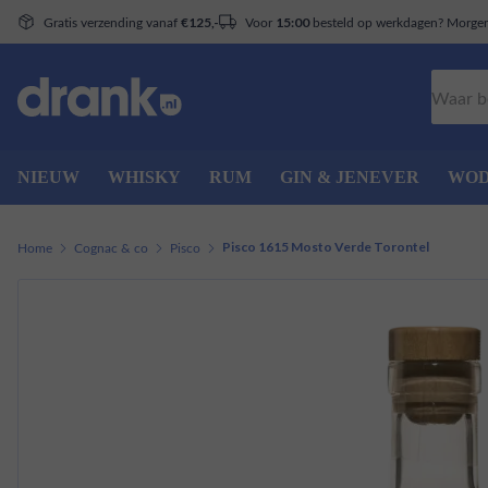
Gratis verzending vanaf
Voor
besteld op werkdagen? Morgen 
€125,-
15:00
Zoeken
NIEUW
WHISKY
RUM
GIN & JENEVER
WO
Home
Cognac & co
Pisco
Pisco 1615 Mosto Verde Torontel