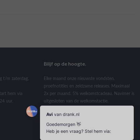
Blijf op de hoogte.
g t/m zaterdag,
Elke maand onze nieuwste vondsten,
proefnotities en zeldzame releases. Maximaal
tart hem via
2x per maand. 5% welkomstcadeau. Navimer is
24 uur.
uitgesloten van de welkomstactie.