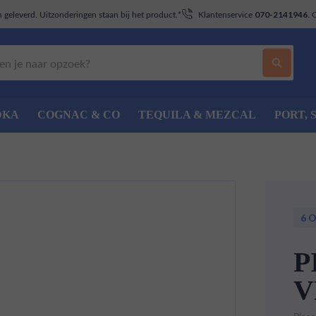
geleverd. Uitzonderingen staan bij het product.*
Klantenservice
. 
070-2141946
DKA
COGNAC & CO
TEQUILA & MEZCAL
PORT, 
6 
P
V