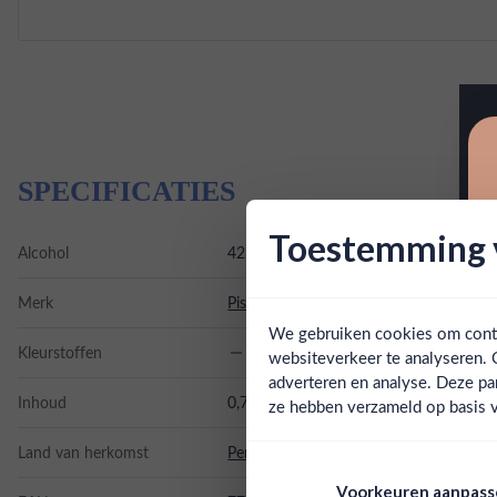
SPECIFICATIES
Toestemming v
Alcohol
42.00%
Merk
Pisco 1615
We gebruiken cookies om conten
Kleurstoffen
websiteverkeer te analyseren. 
adverteren en analyse. Deze pa
Inhoud
0,7L
ze hebben verzameld op basis v
Land van herkomst
Peru
Voorkeuren aanpas