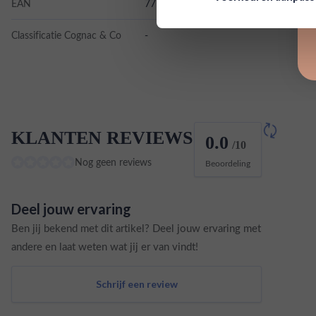
EAN
7752309000603
Classificatie Cognac & Co
-
KLANTEN REVIEWS
0.0
/10
Nog geen reviews
Beoordeling
Deel jouw ervaring
Ben jij bekend met dit artikel? Deel jouw ervaring met
andere en laat weten wat jij er van vindt!
Schrijf een review