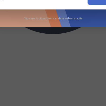
Om deze website te bezoeken moet je 18 jaar of ouder zijn
*Navimer is uitgesloten van deze welkomstactie