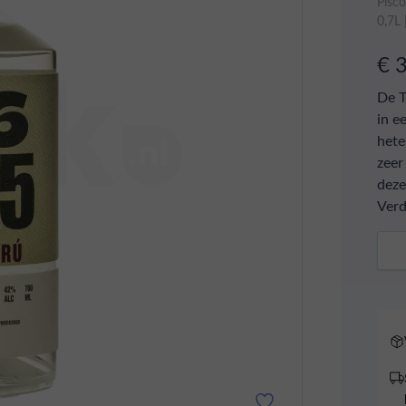
Pisc
0,7L
€ 
De T
in e
hete
zeer
deze
Verd
Aant