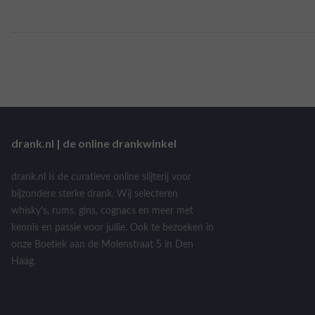
drank.nl | de online drankwinkel
drank.nl is de curatieve online slijterij voor
bijzondere sterke drank. Wij selecteren
whisky's, rums, gins, cognacs en meer met
kennis en passie voor jullie. Ook te bezoeken in
onze Boetiek aan de Molenstraat 5 in Den
Haag.