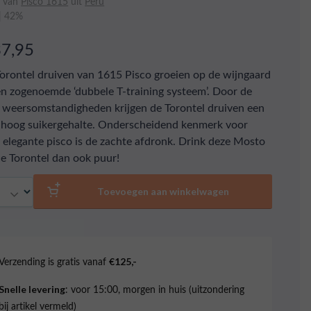
o van
Pisco 1615
uit
Peru
 | 42%
37,95
orontel druiven van 1615 Pisco groeien op de wijngaard
en zogenoemde ‘dubbele T-training systeem’. Door de
 weersomstandigheden krijgen de Torontel druiven een
 hoog suikergehalte. Onderscheidend kenmerk voor
 elegante pisco is de zachte afdronk. Drink deze Mosto
e Torontel dan ook puur!
al
Toevoegen aan winkelwagen
Verzending is gratis vanaf
€125,-
: voor 15:00, morgen in huis (uitzondering
Snelle levering
bij artikel vermeld)