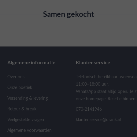
Samen gekocht
Algemene informatie
Klantenservice
Over ons
Telefonisch bereikbaar: woensda
11:00–18:00 uur.
Onze boetiek
WhatsApp staat altijd open. Je s
Verzending & levering
onze homepage. Reactie binnen 
Retour & breuk
070-2141946
Veelgestelde vragen
klantenservice@drank.nl
Algemene voorwaarden