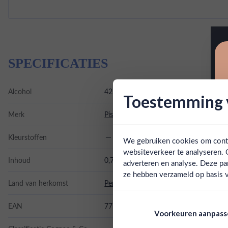
SPECIFICATIES
Alcohol
42.00%
Toestemming v
Merk
Pisco 1615
Kleurstoffen
We gebruiken cookies om conten
websiteverkeer te analyseren. 
Inhoud
0,7L
adverteren en analyse. Deze pa
ze hebben verzameld op basis v
Land van herkomst
Peru
EAN
7752309000597
Voorkeuren aanpas