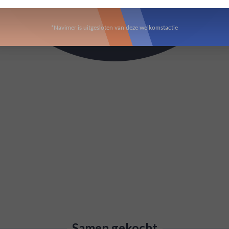
*Navimer is uitgesloten van deze welkomstactie
Samen gekocht