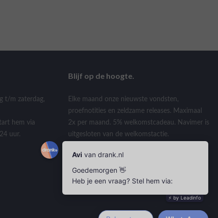
Blijf op de hoogte.
g t/m zaterdag,
Elke maand onze nieuwste vondsten,
proefnotities en zeldzame releases. Maximaal
tart hem via
2x per maand. 5% welkomstcadeau. Navimer is
24 uur.
uitgesloten van de welkomstactie.