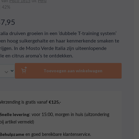
o van
Pisco 1615
uit
Peru
 | 42%
37,95
talia druiven groeien in een ‘dubbele T-training system’
en hoog suikergehalte en haar kenmerkende smaken te
rijgen. In de Mosto Verde Italia zijn uiteenlopende
ale en citrus aroma’s te ontdekken.
al
Toevoegen aan winkelwagen
Verzending is gratis vanaf
€125,-
: voor 15:00, morgen in huis (uitzondering
Snelle levering
bij artikel vermeld)
en goed bereikbare klantenservice.
Behulpzame