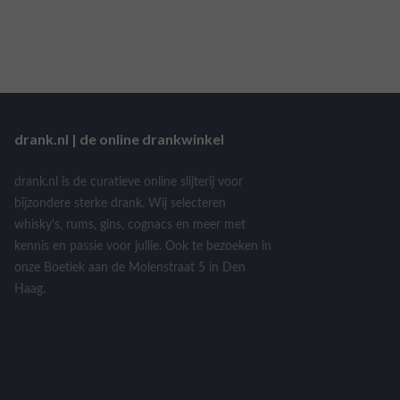
drank.nl | de online drankwinkel
drank.nl is de curatieve online slijterij voor
bijzondere sterke drank. Wij selecteren
whisky's, rums, gins, cognacs en meer met
kennis en passie voor jullie. Ook te bezoeken in
onze Boetiek aan de Molenstraat 5 in Den
Haag.