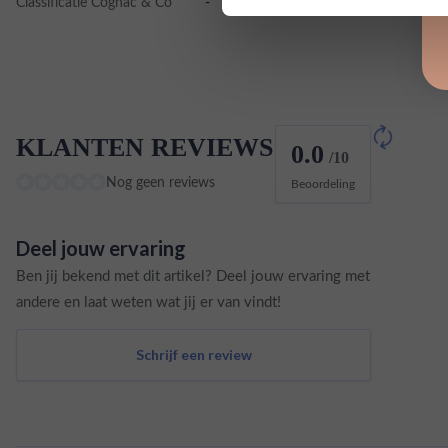
Classificatie Cognac & Co
-
KLANTEN REVIEWS
0.0
/10
Nog geen reviews
Beoordeling
Deel jouw ervaring
Ben jij bekend met dit artikel? Deel jouw ervaring met
andere en laat weten wat jij er van vindt!
Schrijf een review