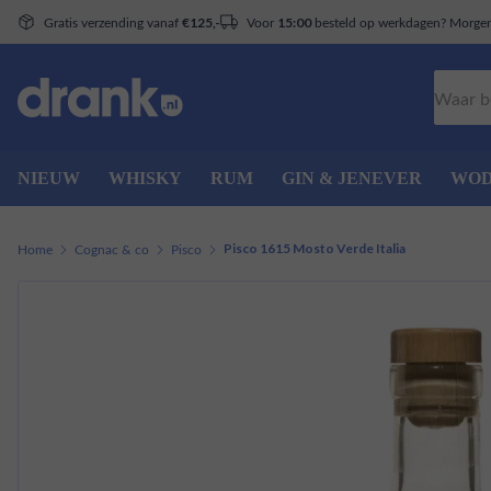
Gratis verzending vanaf
Voor
besteld op werkdagen? Morgen 
€125,-
15:00
Zoeken
NIEUW
WHISKY
RUM
GIN & JENEVER
WO
Home
Cognac & co
Pisco
Pisco 1615 Mosto Verde Italia