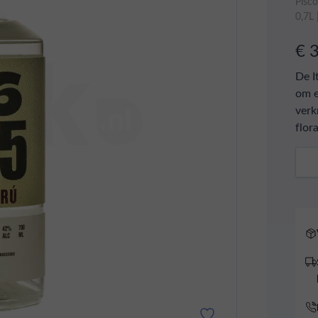
Pisc
0,7L
€ 
De I
om e
verk
flor
Aant