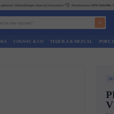
geleverd. Uitzonderingen staan bij het product.*
Klantenservice
. 
070-2141946
DKA
COGNAC & CO
TEQUILA & MEZCAL
PORT, 
26
P
V