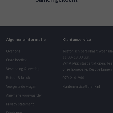
Algemene informatie
Klantenservice
Over ons
Telefonisch bereikbaar: woensda
11:00–18:00 uur.
Onze boetiek
WhatsApp staat altijd open. Je s
Verzending & levering
onze homepage. Reactie binnen 
Retour & breuk
070-2141946
Veelgestelde vragen
klantenservice@drank.nl
Algemene voorwaarden
Privacy statement
Disclaimer