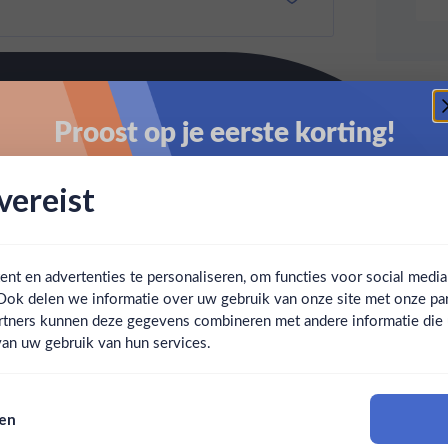
Proost op je eerste korting!
Schrijf je in en ontvang direct 5% korting op je eerste
ereist
bestelling.
Email
t en advertenties te personaliseren, om functies voor social medi
Ook delen we informatie over uw gebruik van onze site met onze par
Claim mijn korting
Ben jij 18 jaar of ouder?
rtners kunnen deze gegevens combineren met andere informatie die u 
an uw gebruik van hun services.
Nee
Ja
Nee, bedankt
sen
Om deze website te bezoeken moet je 18 jaar of ouder zijn