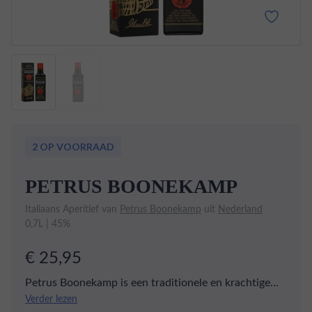
2 OP VOORRAAD
PETRUS BOONEKAMP
Italiaans Aperitief van
Petrus Boonekamp
uit
Nederland
0,7L | 45%
€ 25,95
Petrus Boonekamp is een traditionele en krachtige
Italiaanse bitter likeur met een alcoholpercentage van
Verder lezen