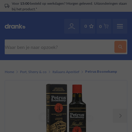
Voor
besteld op werkdagen? Morgen geleverd. Uitzonderingen staan
15:00
bij het product.*
0
0
Zoeken
Home
Port, Sherry & co
Italiaans Aperitief
Petrus Boonekamp