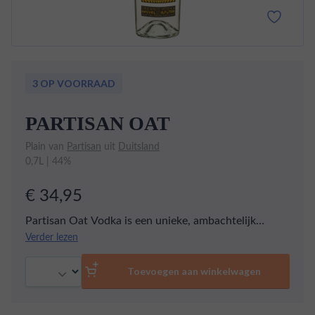
3 OP VOORRAAD
PARTISAN OAT
Plain van
Partisan
uit
Duitsland
0,7L | 44%
€ 34,95
Partisan Oat Vodka is een unieke, ambachtelijk
geproduceerde wodka uit Europa, gemaakt van de
Verder lezen
fijnste biologische haver. Met een alcoholpercentage
Aantal
van 44% biedt deze wodka een perfecte balans
Toevoegen aan winkelwagen
tussen zachte mildheid en maximale smaakafgifte.
Geproduceerd in een traditionele, familiebedrijf