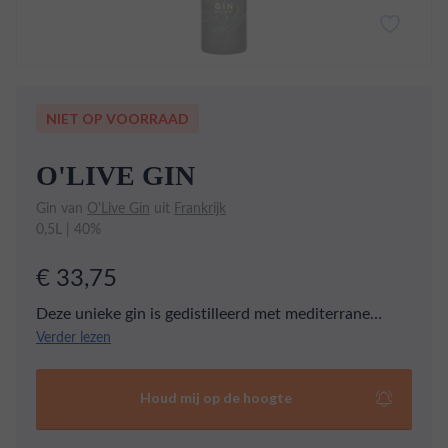
NIET OP VOORRAAD
O'LIVE GIN
Gin van
O'Live Gin
uit
Frankrijk
0,5L | 40%
€ 33,75
Deze unieke gin is gedistilleerd met mediterrane
olijven en verse kruiden, wat resulteert in een
Verder lezen
buitengewone smaak die je doet wegdromen naar het
zuiden van Frankrijk. Deze gin onderscheidt zich door
Houd mij op de hoogte
zijn basis van maïsjenever, een afwijking van de
traditionele graanjenever, die harmonieus samengaat