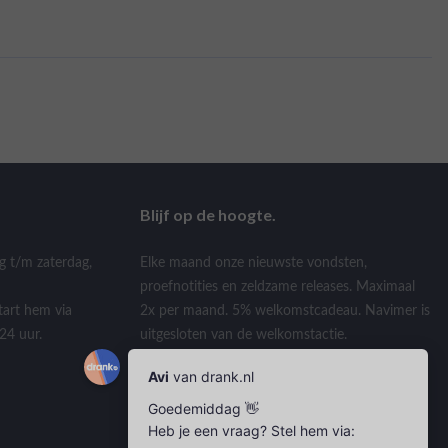
Blijf op de hoogte.
g t/m zaterdag,
Elke maand onze nieuwste vondsten,
proefnotities en zeldzame releases. Maximaal
tart hem via
2x per maand. 5% welkomstcadeau. Navimer is
24 uur.
uitgesloten van de welkomstactie.