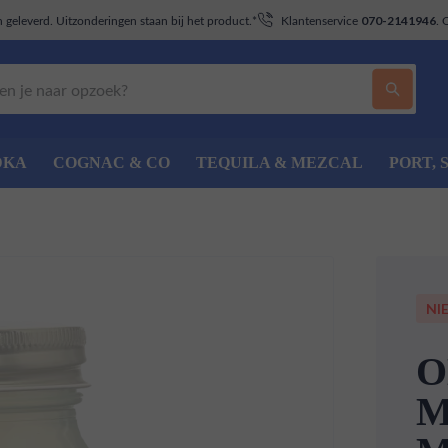
geleverd. Uitzonderingen staan bij het product.*
Klantenservice
. 
070-2141946
DKA
COGNAC & CO
TEQUILA & MEZCAL
PORT, 
NI
O
M