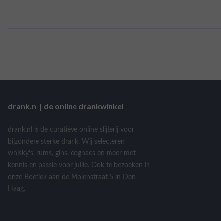
drank.nl | de online drankwinkel
drank.nl is de curatieve online slijterij voor
bijzondere sterke drank. Wij selecteren
whisky's, rums, gins, cognacs en meer met
kennis en passie voor jullie. Ook te bezoeken in
onze Boetiek aan de Molenstraat 5 in Den
Haag.