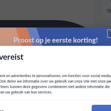
Proost op je eerste korting!
Schrijf je in en ontvang direct 5% korting op je eerste
ereist
bestelling.
Email
t en advertenties te personaliseren, om functies voor social medi
Ook delen we informatie over uw gebruik van onze site met onze par
Claim mijn korting
Ben jij 18 jaar of ouder?
rtners kunnen deze gegevens combineren met andere informatie die u 
an uw gebruik van hun services.
Nee
Ja
Nee, bedankt