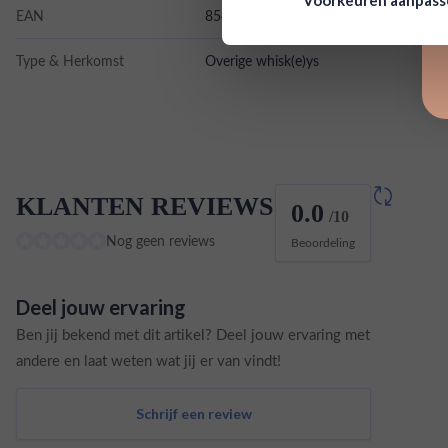
Voorkeuren aanpas
EAN
854628006117
Type & Herkomst
Overige whisk(e)ys
KLANTEN REVIEWS
0.0
/10
Nog geen reviews
Beoordeling
Deel jouw ervaring
Ben jij bekend met dit artikel? Deel jouw ervaring met
andere en laat weten wat jij er van vindt!
Schrijf een review