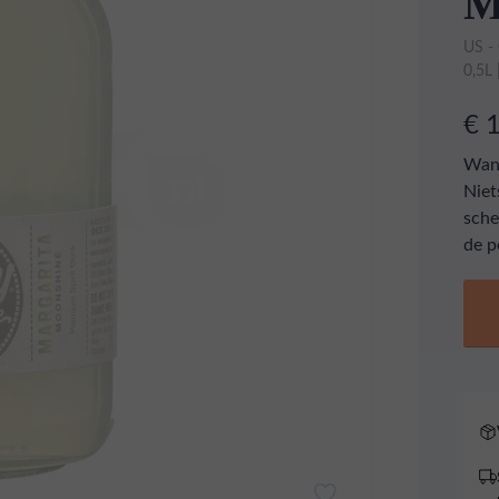
M
US -
0,5L
€ 
Wann
Niet
sche
de p