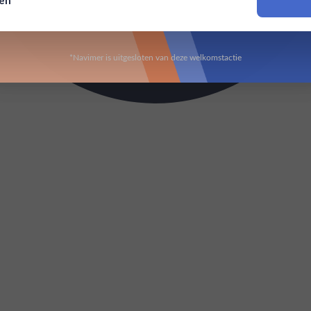
sen
Om deze website te bezoeken moet je 18 jaar of ouder zijn
*Navimer is uitgesloten van deze welkomstactie