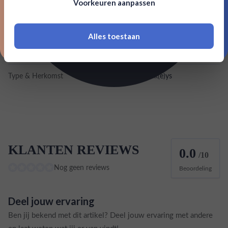
Voorkeuren aanpassen
18 jaar of ouder zijn
Inhoud
0,5L
Land van herkomst
Verenigde Staten
Alles toestaan
*Navimer is uitgesloten van deze welkomstactie
EAN
854628006018
Type & Herkomst
Overige whisk(e)ys
KLANTEN REVIEWS
0.0
/10
Nog geen reviews
Beoordeling
Deel jouw ervaring
Ben jij bekend met dit artikel? Deel jouw ervaring met andere