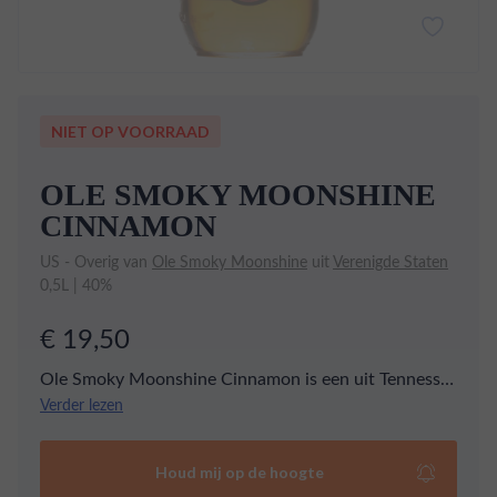
NIET OP VOORRAAD
OLE SMOKY MOONSHINE
CINNAMON
US - Overig van
Ole Smoky Moonshine
uit
Verenigde Staten
0,5L | 40%
€ 19,50
Ole Smoky Moonshine Cinnamon is een uit Tennesse
afkomstig distillaat. Door de infusie van kaneel krijgt
Verder lezen
de moonshine een stevige bite.
Houd mij op de hoogte