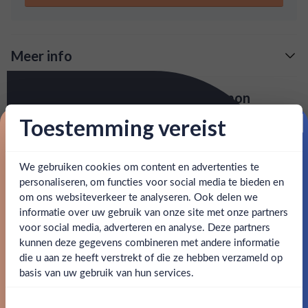
Meer info
Verzending is gratis vanaf
€125,-
Over Ole Smoky Moonshine Cinnamon
: voor 15:00, morgen in huis (uitzondering bij
Snelle levering
Ole Smoky Moonshine Cinnamon is een uit Tennesse
Toestemming vereist
artikel vermeld)
afkomstig distillaat. Door de infusie van kaneel krijgt de
Proost op je eerste korting!
moonshine een stevige bite.
en goed bereikbare klantenservice.
Behulpzame
We gebruiken cookies om content en advertenties te
Schrijf je in en ontvang direct 5% korting op je eerste
bestelling.
personaliseren, om functies voor social media te bieden en
SPECIFICATIES
om ons websiteverkeer te analyseren. Ook delen we
Email
informatie over uw gebruik van onze site met onze partners
Ben jij 18 jaar of ouder?
Alcohol
40.00%
voor social media, adverteren en analyse. Deze partners
kunnen deze gegevens combineren met andere informatie
Claim mijn korting
Merk
Ole Smoky Moonshine
die u aan ze heeft verstrekt of die ze hebben verzameld op
Nee
Ja
basis van uw gebruik van hun services.
Kleurstoffen
Nee, bedankt
Om deze website te bezoeken moet je