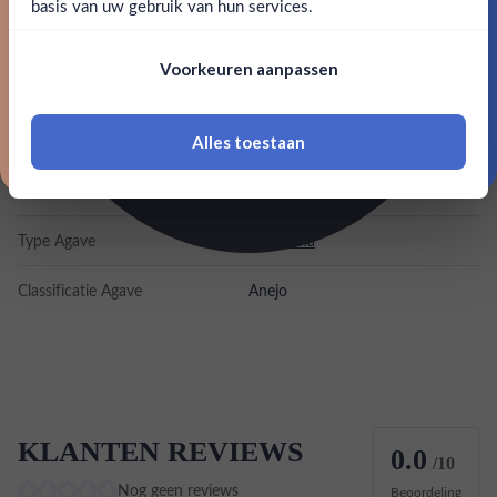
basis van uw gebruik van hun services.
Nee, bedankt
Kleurstoffen
Om deze website te bezoeken moet je
Voorkeuren aanpassen
18 jaar of ouder zijn
Inhoud
0,7L
Land van herkomst
Mexico
Alles toestaan
*Navimer is uitgesloten van deze welkomstactie
EAN
898627001070
Type Agave
Tequiliana
Classificatie Agave
Anejo
KLANTEN REVIEWS
0.0
/10
Nog geen reviews
Beoordeling