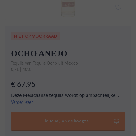
NIET OP VOORRAAD
OCHO ANEJO
Tequila van
Tequila Ocho
uit
Mexico
0,7L | 40%
€ 67,95
Deze Mexicaanse tequila wordt op ambachtelijke
wijze geproduceerd, wat resulteert in een uitstekend
Verder lezen
uitgebalanceerde en toegankelijke drank. Het is
gemaakt van 100% blauwe weberagave en heeft een
Houd mij op de hoogte
jaar gerijpt in oude Amerikaanse whiskyvaten. De
tequila heeft rijke tonen van kaneel en gedroogd fruit,