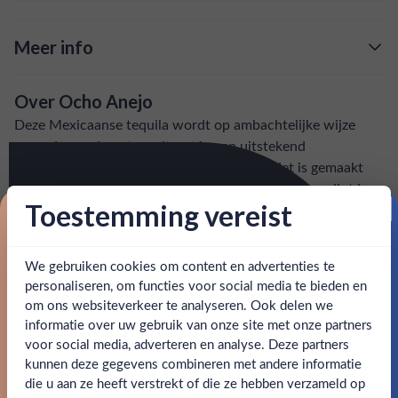
met een mooie lange afdronk.
Meer info
Verzending is gratis vanaf
€125,-
Over Ocho Anejo
: voor 15:00, morgen in huis (uitzondering bij
Snelle levering
Deze Mexicaanse tequila wordt op ambachtelijke wijze
artikel vermeld)
geproduceerd, wat resulteert in een uitstekend
uitgebalanceerde en toegankelijke drank. Het is gemaakt
en goed bereikbare klantenservice.
Behulpzame
van 100% blauwe weberagave en heeft een jaar gerijpt in
Toestemming vereist
oude Amerikaanse whiskyvaten. De tequila heeft rijke
Proost op je eerste korting!
tonen van kaneel en gedroogd fruit, met een mooie lange
afdronk.
We gebruiken cookies om content en advertenties te
Schrijf je in en ontvang direct 5% korting op je eerste
bestelling.
personaliseren, om functies voor social media te bieden en
SPECIFICATIES
om ons websiteverkeer te analyseren. Ook delen we
Email
informatie over uw gebruik van onze site met onze partners
Ben jij 18 jaar of ouder?
voor social media, adverteren en analyse. Deze partners
Alcohol
40.00%
kunnen deze gegevens combineren met andere informatie
Claim mijn korting
die u aan ze heeft verstrekt of die ze hebben verzameld op
Merk
Tequila Ocho
Nee
Ja