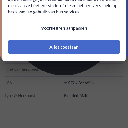
SPECIFICATIES
Claim mijn korting
die u aan ze heeft verstrekt of die ze hebben verzameld op
Nee
Ja
basis van uw gebruik van hun services.
Alcohol
40.00%
Nee, bedankt
Om deze website te bezoeken moet je
Voorkeuren aanpassen
18 jaar of ouder zijn
Merk
Monkey Shoulder
Kleurstoffen
Alles toestaan
*Navimer is uitgesloten van deze welkomstactie
Inhoud
0,7L
Land van herkomst
Schotland
EAN
5010327655628
Type & Herkomst
Blended Malt