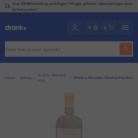
Voor
besteld op werkdagen? Morgen geleverd. Uitzonderingen staan
15:00
bij het product.*
0
0
Zoeken
Scotch - Blended
Home
Whisky
Monkey Shoulder Smokey Monkey
Malt