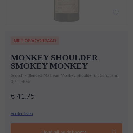
NIET OP VOORRAAD
MONKEY SHOULDER
SMOKEY MONKEY
Scotch - Blended Malt van
Monkey Shoulder
uit
Schotland
0,7L | 40%
€ 41,75
Welkom in de wilde wereld van Monkey Shoulder
Verder lezen
Smokey Monkey! Deze unieke Schotse blend laat je
smaakpapillen dansen van vreugde. Bereid je voor op
Houd mij op de hoogte