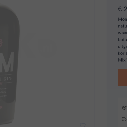
€ 
Mom 
natu
waar
bota
uitg
kori
Mix"