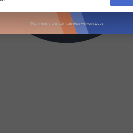
Om deze website te bezoeken moet je 18 jaar of ouder zijn
*Navimer is uitgesloten van deze welkomstactie