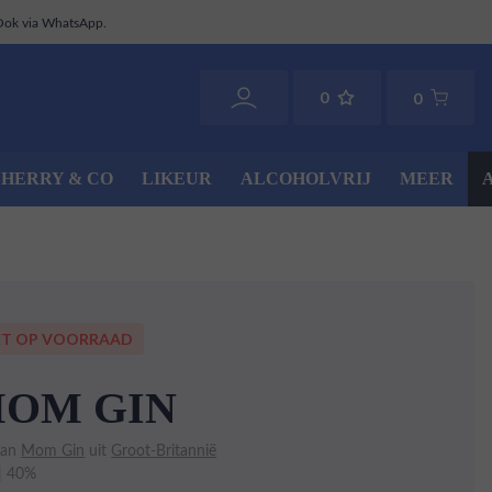
Ook via WhatsApp.
0
0
SHERRY & CO
LIKEUR
ALCOHOLVRIJ
MEER
ET OP VOORRAAD
OM GIN
van
Mom Gin
uit
Groot-Britannië
 | 40%