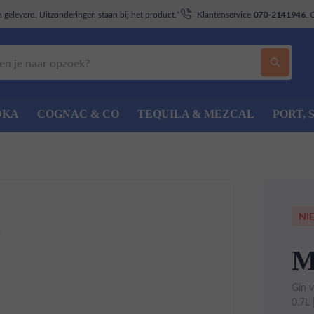
geleverd. Uitzonderingen staan bij het product.*
Klantenservice
. 
070-2141946
DKA
COGNAC & CO
TEQUILA & MEZCAL
PORT, 
NI
M
Gin 
0,7L