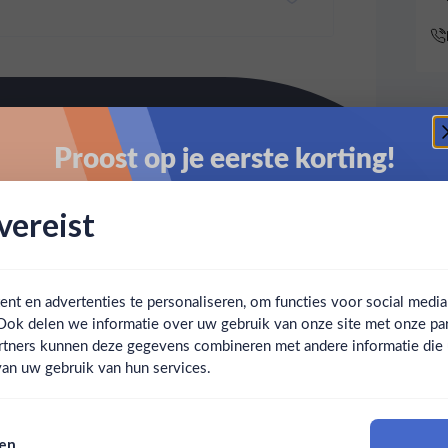
Proost op je eerste korting!
Schrijf je in en ontvang direct 5% korting op je eerste
ereist
bestelling.
Email
t en advertenties te personaliseren, om functies voor social medi
Ook delen we informatie over uw gebruik van onze site met onze par
Claim mijn korting
Ben jij 18 jaar of ouder?
rtners kunnen deze gegevens combineren met andere informatie die u 
an uw gebruik van hun services.
Nee
Ja
Nee, bedankt
sen