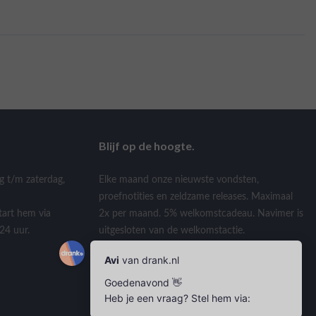
Blijf op de hoogte.
g t/m zaterdag,
Elke maand onze nieuwste vondsten,
proefnotities en zeldzame releases. Maximaal
tart hem via
2x per maand. 5% welkomstcadeau. Navimer is
24 uur.
uitgesloten van de welkomstactie.