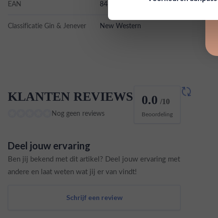
EAN
8410023032230
Classificatie Gin & Jenever
New Western
KLANTEN REVIEWS
0.0
/10
Nog geen reviews
Beoordeling
Deel jouw ervaring
Ben jij bekend met dit artikel? Deel jouw ervaring met
andere en laat weten wat jij er van vindt!
Schrijf een review