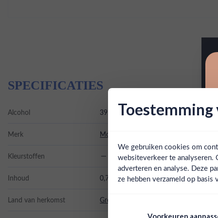
SPECIFICATIES
Toestemming v
Alcohol
39.50%
Merk
Mom Gin
We gebruiken cookies om conten
Kleurstoffen
websiteverkeer te analyseren. 
adverteren en analyse. Deze pa
Inhoud
0,7L
ze hebben verzameld op basis v
Land van herkomst
Groot-Britannië
Voorkeuren aanpas