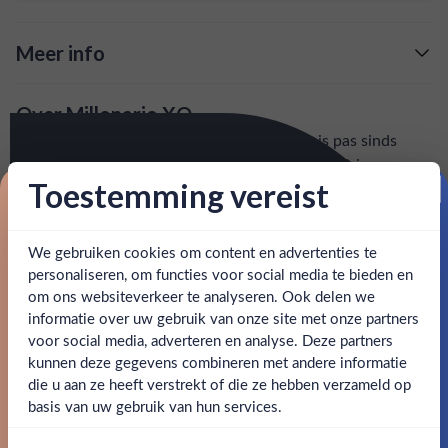
Meer info
Verzending is gratis vanaf
€125,-
Over Millonario XO
: voor 15:00, morgen in huis (uitzondering bij
Snelle levering
Millonario is opgericht in 1950 in Peru en is pas sinds
artikel vermeld)
2004 wereldwijd beschikbaar. De Millonario XO is een
Toestemming vereist
blend van rums tot 20 jaar oud. Tijdens het proeven komt
en goed bereikbare klantenservice.
Behulpzame
Proost op je eerste korting!
voornamelijk karamel, toffee en kruidnagel naar boven. Een
ideale rum om rustig van te genieten.
We gebruiken cookies om content en advertenties te
Schrijf je in en ontvang direct 5% korting op je eerste
bestelling.
personaliseren, om functies voor social media te bieden en
SPECIFICATIES
om ons websiteverkeer te analyseren. Ook delen we
Email
informatie over uw gebruik van onze site met onze partners
Ben jij 18 jaar of ouder?
voor social media, adverteren en analyse. Deze partners
Alcohol
40.00%
kunnen deze gegevens combineren met andere informatie
Claim mijn korting
die u aan ze heeft verstrekt of die ze hebben verzameld op
Merk
Millonario
Nee
Ja
basis van uw gebruik van hun services.
Nee, bedankt
Kleurstoffen
Om deze website te bezoeken moet je