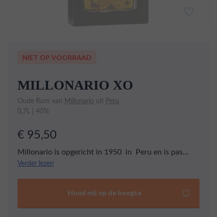
NIET OP VOORRAAD
MILLONARIO XO
Oude Rum van
Millonario
uit
Peru
0,7L | 40%
€ 95,50
Millonario is opgericht in 1950 in Peru en is pas
sinds 2004 wereldwijd beschikbaar. De Millonario XO
Verder lezen
is een blend van rums tot 20 jaar oud. Tijdens het
proeven komt voornamelijk karamel, toffee en
Houd mij op de hoogte
kruidnagel naar boven. Een ideale rum om rustig van
te genieten.