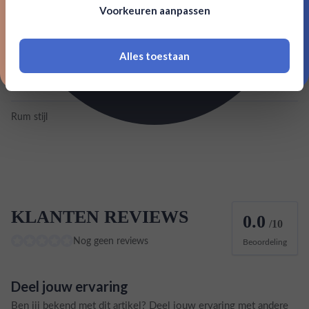
Voorkeuren aanpassen
18 jaar of ouder zijn
Inhoud
0,7L
Land van herkomst
Peru
Alles toestaan
*Navimer is uitgesloten van deze welkomstactie
EAN
8033749400086
Rum stijl
Melasse
KLANTEN REVIEWS
0.0
/10
Nog geen reviews
Beoordeling
Deel jouw ervaring
Ben jij bekend met dit artikel? Deel jouw ervaring met andere