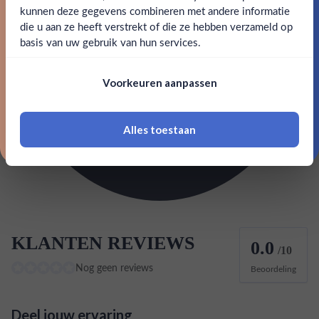
kunnen deze gegevens combineren met andere informatie
Merk
Merlet
Claim mijn korting
die u aan ze heeft verstrekt of die ze hebben verzameld op
Nee
Ja
basis van uw gebruik van hun services.
Kleurstoffen
Nee, bedankt
Om deze website te bezoeken moet je
Inhoud
0,7L
Voorkeuren aanpassen
18 jaar of ouder zijn
Land van herkomst
Frankrijk
Alles toestaan
Classificatie Cognac & Co
VS
*Navimer is uitgesloten van deze welkomstactie
KLANTEN REVIEWS
0.0
/10
Nog geen reviews
Beoordeling
Deel jouw ervaring