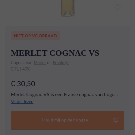
NIET OP VOORRAAD
MERLET COGNAC VS
Cognac van
Merlet
uit
Frankrijk
0,7L | 40%
€ 30,50
Merlet Cognac VS is een Franse cognac van hoge
kwaliteit. Deze cognac wordt geproduceerd door
Verder lezen
Merlet, een familiebedrijf dat al sinds 1850 likeuren
en cognacs maakt. De Merlet Cognac VS heeft een
Houd mij op de hoogte
mooie amberkleur en een zachte, fruitige smaak met
tonen van vanille en eikenhout. De cognac is