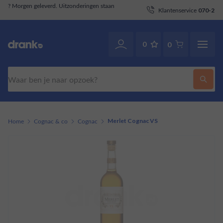
aan
Klantenservice
. Ook via WhatsApp.
070-2141946
0
0
Zoeken
Home
Cognac & co
Cognac
Merlet Cognac VS