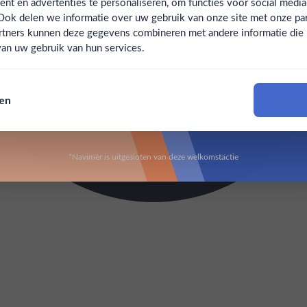
t en advertenties te personaliseren, om functies voor social medi
Ook delen we informatie over uw gebruik van onze site met onze par
Claim mijn korting
Ben jij 18 jaar of ouder?
rtners kunnen deze gegevens combineren met andere informatie die u 
an uw gebruik van hun services.
Nee
Ja
Nee, bedankt
sen
Om deze website te bezoeken moet je 18 jaar of ouder zijn
*Navimer is uitgesloten van deze welkomstactie