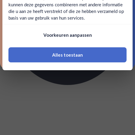
kunnen deze gegevens combineren met andere informatie
Claim mijn korting
die u aan ze heeft verstrekt of die ze hebben verzameld op
Nee
Ja
basis van uw gebruik van hun services.
Nee, bedankt
Om deze website te bezoeken moet je
Voorkeuren aanpassen
18 jaar of ouder zijn
Alles toestaan
*Navimer is uitgesloten van deze welkomstactie