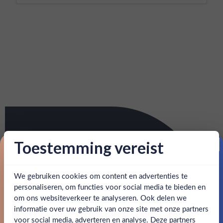
Toestemming vereist
Proost op je eerste korting!
We gebruiken cookies om content en advertenties te
Schrijf je in en ontvang direct 5% korting op je eerste
bestelling.
personaliseren, om functies voor social media te bieden en
om ons websiteverkeer te analyseren. Ook delen we
Email
informatie over uw gebruik van onze site met onze partners
Ben jij 18 jaar of ouder?
voor social media, adverteren en analyse. Deze partners