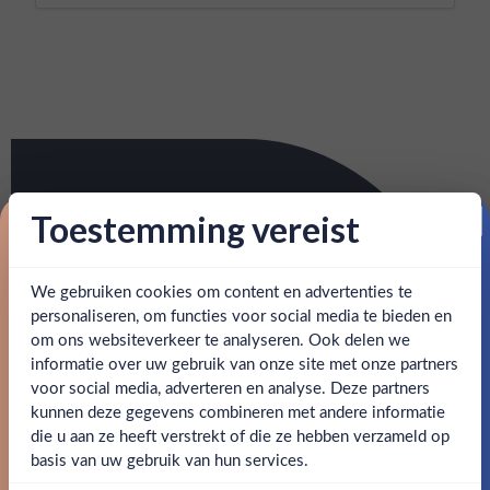
Toestemming vereist
Proost op je eerste korting!
We gebruiken cookies om content en advertenties te
Schrijf je in en ontvang direct 5% korting op je eerste
bestelling.
personaliseren, om functies voor social media te bieden en
om ons websiteverkeer te analyseren. Ook delen we
Email
informatie over uw gebruik van onze site met onze partners
Ben jij 18 jaar of ouder?
voor social media, adverteren en analyse. Deze partners
kunnen deze gegevens combineren met andere informatie
Claim mijn korting
die u aan ze heeft verstrekt of die ze hebben verzameld op
Nee
Ja
basis van uw gebruik van hun services.
Nee, bedankt