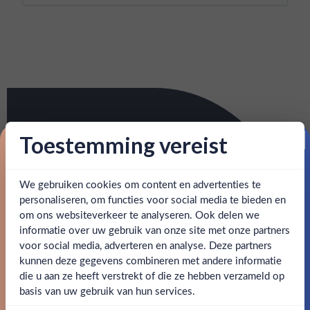
Toestemming vereist
Proost op je eerste korting!
We gebruiken cookies om content en advertenties te
Schrijf je in en ontvang direct 5% korting op je eerste
bestelling.
personaliseren, om functies voor social media te bieden en
om ons websiteverkeer te analyseren. Ook delen we
Email
informatie over uw gebruik van onze site met onze partners
Ben jij 18 jaar of ouder?
voor social media, adverteren en analyse. Deze partners
kunnen deze gegevens combineren met andere informatie
Claim mijn korting
die u aan ze heeft verstrekt of die ze hebben verzameld op
Nee
Ja
basis van uw gebruik van hun services.
Nee, bedankt