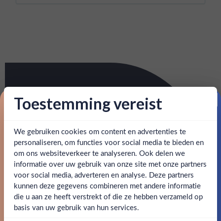
Toestemming vereist
Proost op je eerste korting!
We gebruiken cookies om content en advertenties te
Schrijf je in en ontvang direct 5% korting op je eerste
bestelling.
personaliseren, om functies voor social media te bieden en
om ons websiteverkeer te analyseren. Ook delen we
Email
informatie over uw gebruik van onze site met onze partners
Ben jij 18 jaar of ouder?
voor social media, adverteren en analyse. Deze partners
kunnen deze gegevens combineren met andere informatie
Claim mijn korting
die u aan ze heeft verstrekt of die ze hebben verzameld op
Nee
Ja
basis van uw gebruik van hun services.
Nee, bedankt