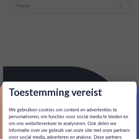
Toestemming vereist
Proost op je eerste korting!
We gebruiken cookies om content en advertenties te
Schrijf je in en ontvang direct 5% korting op je eerste
bestelling.
personaliseren, om functies voor social media te bieden en
om ons websiteverkeer te analyseren. Ook delen we
Email
informatie over uw gebruik van onze site met onze partners
Ben jij 18 jaar of ouder?
voor social media, adverteren en analyse. Deze partners