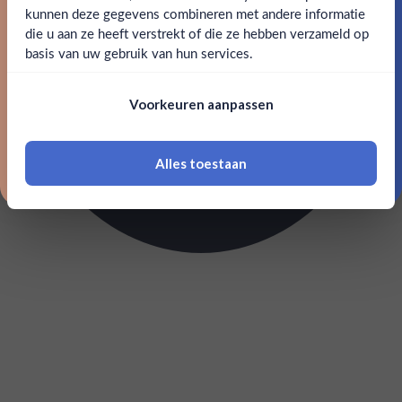
kunnen deze gegevens combineren met andere informatie
Claim mijn korting
die u aan ze heeft verstrekt of die ze hebben verzameld op
Nee
Ja
basis van uw gebruik van hun services.
Nee, bedankt
Om deze website te bezoeken moet je
Voorkeuren aanpassen
18 jaar of ouder zijn
Alles toestaan
*Navimer is uitgesloten van deze welkomstactie