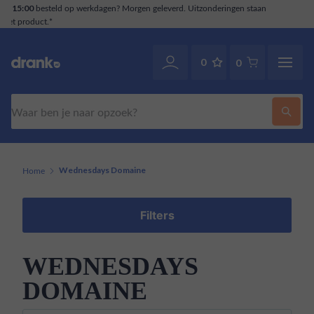
ngen staan
Klantenservice
. Ook via WhatsApp.
070-2141946
0
0
Zoeken
Home
Wednesdays Domaine
Filters
WEDNESDAYS
DOMAINE