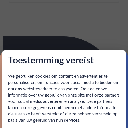
Toestemming vereist
Proost op je eerste korting!
We gebruiken cookies om content en advertenties te
Schrijf je in en ontvang direct 5% korting op je eerste
bestelling.
personaliseren, om functies voor social media te bieden en
om ons websiteverkeer te analyseren. Ook delen we
Email
informatie over uw gebruik van onze site met onze partners
Ben jij 18 jaar of ouder?
voor social media, adverteren en analyse. Deze partners
kunnen deze gegevens combineren met andere informatie
Claim mijn korting
die u aan ze heeft verstrekt of die ze hebben verzameld op
Nee
Ja
basis van uw gebruik van hun services.
Nee, bedankt