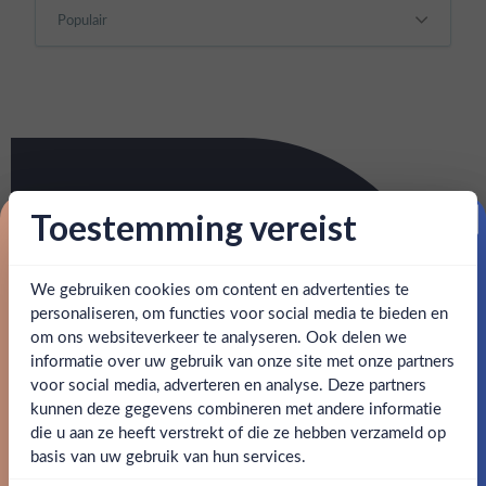
Toestemming vereist
Proost op je eerste korting!
We gebruiken cookies om content en advertenties te
Schrijf je in en ontvang direct 5% korting op je eerste
bestelling.
personaliseren, om functies voor social media te bieden en
om ons websiteverkeer te analyseren. Ook delen we
Email
informatie over uw gebruik van onze site met onze partners
Ben jij 18 jaar of ouder?
voor social media, adverteren en analyse. Deze partners
kunnen deze gegevens combineren met andere informatie
Claim mijn korting
die u aan ze heeft verstrekt of die ze hebben verzameld op
Nee
Ja
basis van uw gebruik van hun services.
Nee, bedankt