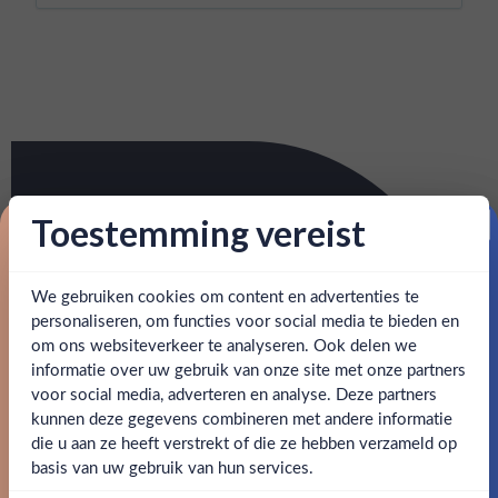
Toestemming vereist
Proost op je eerste korting!
We gebruiken cookies om content en advertenties te
Schrijf je in en ontvang direct 5% korting op je eerste
bestelling.
personaliseren, om functies voor social media te bieden en
om ons websiteverkeer te analyseren. Ook delen we
Email
informatie over uw gebruik van onze site met onze partners
Ben jij 18 jaar of ouder?
voor social media, adverteren en analyse. Deze partners
kunnen deze gegevens combineren met andere informatie
Claim mijn korting
die u aan ze heeft verstrekt of die ze hebben verzameld op
Nee
Ja
basis van uw gebruik van hun services.
Nee, bedankt