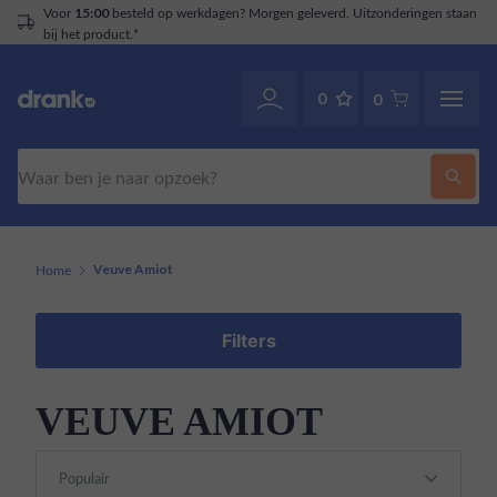
rgen geleverd. Uitzonderingen staan
Klantenservice
.
070-2141946
0
0
Zoeken
Home
Veuve Amiot
Filters
VEUVE AMIOT