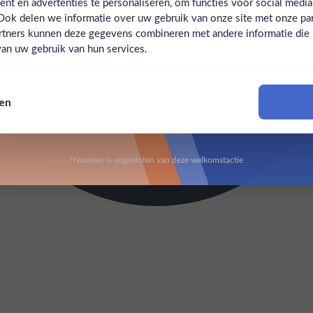
t en advertenties te personaliseren, om functies voor social medi
Ook delen we informatie over uw gebruik van onze site met onze par
Claim mijn korting
Ben jij 18 jaar of ouder?
rtners kunnen deze gegevens combineren met andere informatie die u 
an uw gebruik van hun services.
Nee
Ja
Nee, bedankt
sen
Om deze website te bezoeken moet je 18 jaar of ouder zijn
*Navimer is uitgesloten van deze welkomstactie