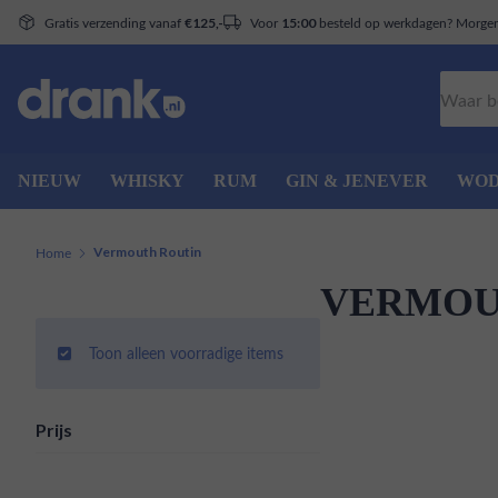
Gratis verzending vanaf
Voor
besteld op werkdagen? Morgen 
€125,-
15:00
Zoeken
NIEUW
WHISKY
RUM
GIN & JENEVER
WO
Home
Vermouth Routin
VERMOU
Toon alleen voorradige items
Prijs