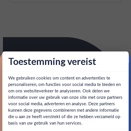
Toestemming vereist
Proost op je eerste korting!
We gebruiken cookies om content en advertenties te
Schrijf je in en ontvang direct 5% korting op je eerste
bestelling.
personaliseren, om functies voor social media te bieden en
om ons websiteverkeer te analyseren. Ook delen we
Email
informatie over uw gebruik van onze site met onze partners
Ben jij 18 jaar of ouder?
voor social media, adverteren en analyse. Deze partners
kunnen deze gegevens combineren met andere informatie
Claim mijn korting
die u aan ze heeft verstrekt of die ze hebben verzameld op
Nee
Ja
basis van uw gebruik van hun services.
Nee, bedankt