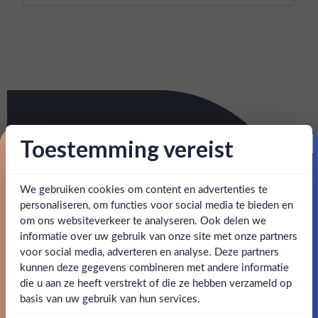
Toestemming vereist
Proost op je eerste korting!
We gebruiken cookies om content en advertenties te
Schrijf je in en ontvang direct 5% korting op je eerste
bestelling.
personaliseren, om functies voor social media te bieden en
om ons websiteverkeer te analyseren. Ook delen we
Email
informatie over uw gebruik van onze site met onze partners
Ben jij 18 jaar of ouder?
voor social media, adverteren en analyse. Deze partners
kunnen deze gegevens combineren met andere informatie
Claim mijn korting
die u aan ze heeft verstrekt of die ze hebben verzameld op
Nee
Ja
basis van uw gebruik van hun services.
Nee, bedankt