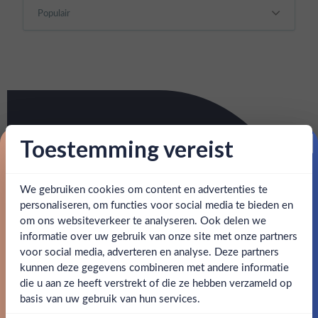
Toestemming vereist
Proost op je eerste korting!
We gebruiken cookies om content en advertenties te
Schrijf je in en ontvang direct 5% korting op je eerste
bestelling.
personaliseren, om functies voor social media te bieden en
om ons websiteverkeer te analyseren. Ook delen we
Email
informatie over uw gebruik van onze site met onze partners
Ben jij 18 jaar of ouder?
voor social media, adverteren en analyse. Deze partners
kunnen deze gegevens combineren met andere informatie
Claim mijn korting
die u aan ze heeft verstrekt of die ze hebben verzameld op
Nee
Ja
basis van uw gebruik van hun services.
Nee, bedankt