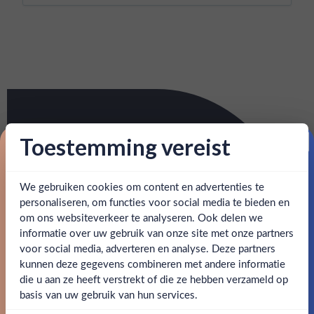
Toestemming vereist
Proost op je eerste korting!
We gebruiken cookies om content en advertenties te
Schrijf je in en ontvang direct 5% korting op je eerste
bestelling.
personaliseren, om functies voor social media te bieden en
om ons websiteverkeer te analyseren. Ook delen we
Email
informatie over uw gebruik van onze site met onze partners
Ben jij 18 jaar of ouder?
voor social media, adverteren en analyse. Deze partners
kunnen deze gegevens combineren met andere informatie
Claim mijn korting
die u aan ze heeft verstrekt of die ze hebben verzameld op
Nee
Ja
basis van uw gebruik van hun services.
Nee, bedankt