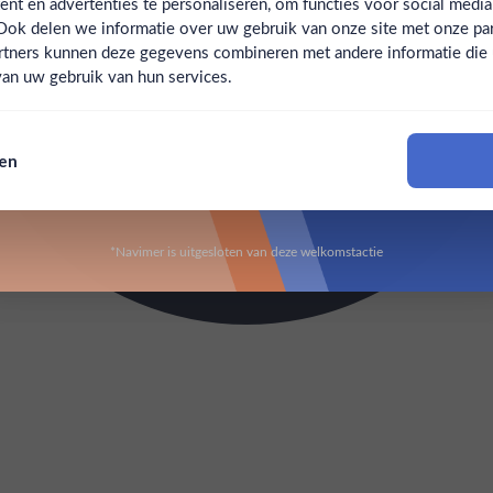
t en advertenties te personaliseren, om functies voor social medi
Ook delen we informatie over uw gebruik van onze site met onze par
Claim mijn korting
Ben jij 18 jaar of ouder?
rtners kunnen deze gegevens combineren met andere informatie die u 
an uw gebruik van hun services.
Nee
Ja
Nee, bedankt
sen
Om deze website te bezoeken moet je 18 jaar of ouder zijn
*Navimer is uitgesloten van deze welkomstactie