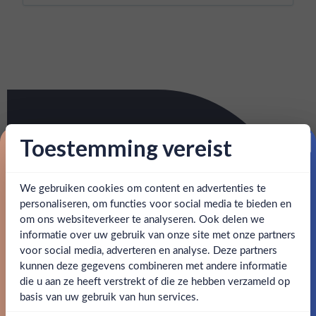
Toestemming vereist
Proost op je eerste korting!
We gebruiken cookies om content en advertenties te
Schrijf je in en ontvang direct 5% korting op je eerste
bestelling.
personaliseren, om functies voor social media te bieden en
om ons websiteverkeer te analyseren. Ook delen we
Email
informatie over uw gebruik van onze site met onze partners
Ben jij 18 jaar of ouder?
voor social media, adverteren en analyse. Deze partners
kunnen deze gegevens combineren met andere informatie
Claim mijn korting
die u aan ze heeft verstrekt of die ze hebben verzameld op
Nee
Ja
basis van uw gebruik van hun services.
Nee, bedankt