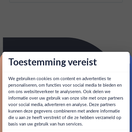
Toestemming vereist
Proost op je eerste korting!
We gebruiken cookies om content en advertenties te
Schrijf je in en ontvang direct 5% korting op je eerste
bestelling.
personaliseren, om functies voor social media te bieden en
om ons websiteverkeer te analyseren. Ook delen we
Email
informatie over uw gebruik van onze site met onze partners
Ben jij 18 jaar of ouder?
voor social media, adverteren en analyse. Deze partners
kunnen deze gegevens combineren met andere informatie
Claim mijn korting
die u aan ze heeft verstrekt of die ze hebben verzameld op
Nee
Ja
basis van uw gebruik van hun services.
Nee, bedankt