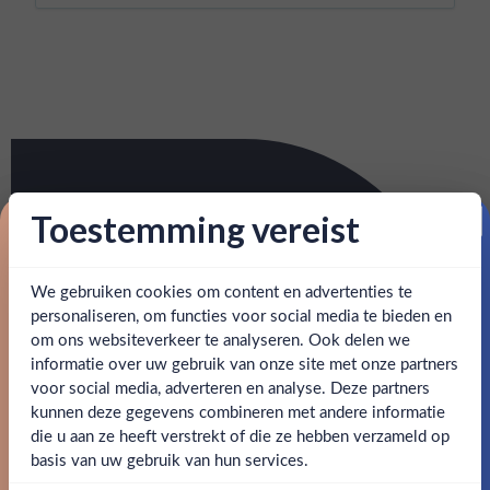
Toestemming vereist
Proost op je eerste korting!
We gebruiken cookies om content en advertenties te
Schrijf je in en ontvang direct 5% korting op je eerste
bestelling.
personaliseren, om functies voor social media te bieden en
om ons websiteverkeer te analyseren. Ook delen we
Email
informatie over uw gebruik van onze site met onze partners
Ben jij 18 jaar of ouder?
voor social media, adverteren en analyse. Deze partners
kunnen deze gegevens combineren met andere informatie
Claim mijn korting
die u aan ze heeft verstrekt of die ze hebben verzameld op
Nee
Ja
basis van uw gebruik van hun services.
Nee, bedankt