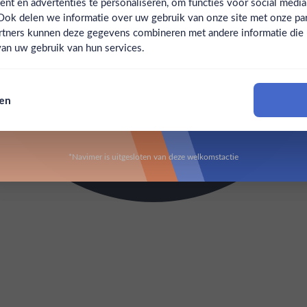
t en advertenties te personaliseren, om functies voor social medi
Ook delen we informatie over uw gebruik van onze site met onze par
Claim mijn korting
Ben jij 18 jaar of ouder?
rtners kunnen deze gegevens combineren met andere informatie die u 
an uw gebruik van hun services.
Nee
Ja
Nee, bedankt
sen
Om deze website te bezoeken moet je 18 jaar of ouder zijn
*Navimer is uitgesloten van deze welkomstactie