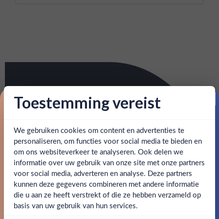
Toestemming vereist
Proost op je eerste korting!
We gebruiken cookies om content en advertenties te
Schrijf je in en ontvang direct 5% korting op je eerste
bestelling.
personaliseren, om functies voor social media te bieden en
om ons websiteverkeer te analyseren. Ook delen we
Email
informatie over uw gebruik van onze site met onze partners
Ben jij 18 jaar of ouder?
voor social media, adverteren en analyse. Deze partners
kunnen deze gegevens combineren met andere informatie
Claim mijn korting
die u aan ze heeft verstrekt of die ze hebben verzameld op
Nee
Ja
basis van uw gebruik van hun services.
Nee, bedankt