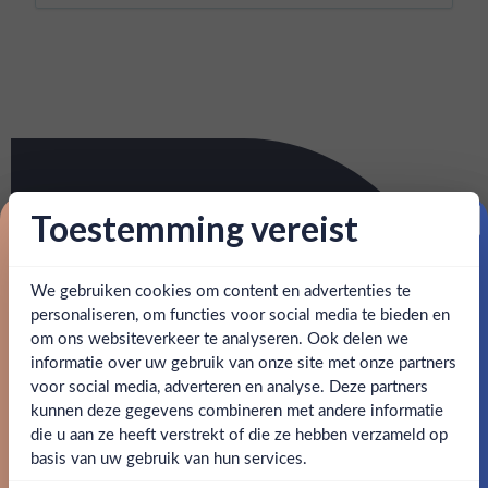
Toestemming vereist
Proost op je eerste korting!
We gebruiken cookies om content en advertenties te
Schrijf je in en ontvang direct 5% korting op je eerste
bestelling.
personaliseren, om functies voor social media te bieden en
om ons websiteverkeer te analyseren. Ook delen we
Email
informatie over uw gebruik van onze site met onze partners
Ben jij 18 jaar of ouder?
voor social media, adverteren en analyse. Deze partners
kunnen deze gegevens combineren met andere informatie
Claim mijn korting
die u aan ze heeft verstrekt of die ze hebben verzameld op
Nee
Ja
basis van uw gebruik van hun services.
Nee, bedankt