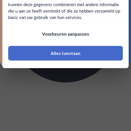
kunnen deze gegevens combineren met andere informatie
Claim mijn korting
die u aan ze heeft verstrekt of die ze hebben verzameld op
Nee
Ja
basis van uw gebruik van hun services.
Nee, bedankt
Om deze website te bezoeken moet je
Voorkeuren aanpassen
18 jaar of ouder zijn
Alles toestaan
*Navimer is uitgesloten van deze welkomstactie