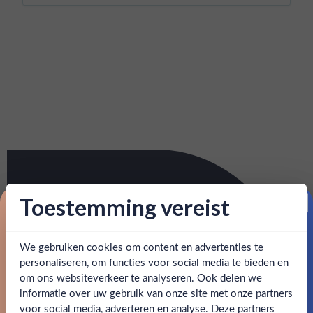
Toestemming vereist
Proost op je eerste korting!
We gebruiken cookies om content en advertenties te
Schrijf je in en ontvang direct 5% korting op je eerste
bestelling.
personaliseren, om functies voor social media te bieden en
om ons websiteverkeer te analyseren. Ook delen we
Email
informatie over uw gebruik van onze site met onze partners
Ben jij 18 jaar of ouder?
voor social media, adverteren en analyse. Deze partners