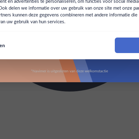
t en advertenties te personaliseren, om functies voor social medi
Ook delen we informatie over uw gebruik van onze site met onze par
Claim mijn korting
Ben jij 18 jaar of ouder?
rtners kunnen deze gegevens combineren met andere informatie die u 
an uw gebruik van hun services.
Nee
Ja
Nee, bedankt
sen
Om deze website te bezoeken moet je 18 jaar of ouder zijn
*Navimer is uitgesloten van deze welkomstactie