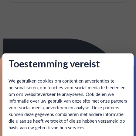
Toestemming vereist
Proost op je eerste korting!
We gebruiken cookies om content en advertenties te
Schrijf je in en ontvang direct 5% korting op je eerste
bestelling.
personaliseren, om functies voor social media te bieden en
om ons websiteverkeer te analyseren. Ook delen we
Email
informatie over uw gebruik van onze site met onze partners
Ben jij 18 jaar of ouder?
voor social media, adverteren en analyse. Deze partners
kunnen deze gegevens combineren met andere informatie
Claim mijn korting
die u aan ze heeft verstrekt of die ze hebben verzameld op
Nee
Ja
basis van uw gebruik van hun services.
Nee, bedankt