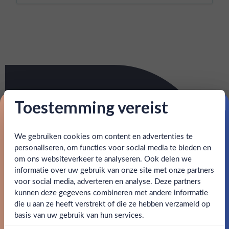
Toestemming vereist
Proost op je eerste korting!
We gebruiken cookies om content en advertenties te
Schrijf je in en ontvang direct 5% korting op je eerste
bestelling.
personaliseren, om functies voor social media te bieden en
om ons websiteverkeer te analyseren. Ook delen we
Email
informatie over uw gebruik van onze site met onze partners
Ben jij 18 jaar of ouder?
voor social media, adverteren en analyse. Deze partners
kunnen deze gegevens combineren met andere informatie
Claim mijn korting
die u aan ze heeft verstrekt of die ze hebben verzameld op
Nee
Ja
basis van uw gebruik van hun services.
Nee, bedankt