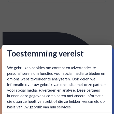
Toestemming vereist
Proost op je eerste korting!
We gebruiken cookies om content en advertenties te
Schrijf je in en ontvang direct 5% korting op je eerste
bestelling.
personaliseren, om functies voor social media te bieden en
om ons websiteverkeer te analyseren. Ook delen we
Email
informatie over uw gebruik van onze site met onze partners
Ben jij 18 jaar of ouder?
voor social media, adverteren en analyse. Deze partners
kunnen deze gegevens combineren met andere informatie
Claim mijn korting
die u aan ze heeft verstrekt of die ze hebben verzameld op
Nee
Ja
basis van uw gebruik van hun services.
Nee, bedankt