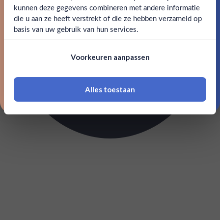
kunnen deze gegevens combineren met andere informatie
Claim mijn korting
die u aan ze heeft verstrekt of die ze hebben verzameld op
Nee
Ja
basis van uw gebruik van hun services.
Nee, bedankt
Om deze website te bezoeken moet je
Voorkeuren aanpassen
18 jaar of ouder zijn
Alles toestaan
*Navimer is uitgesloten van deze welkomstactie