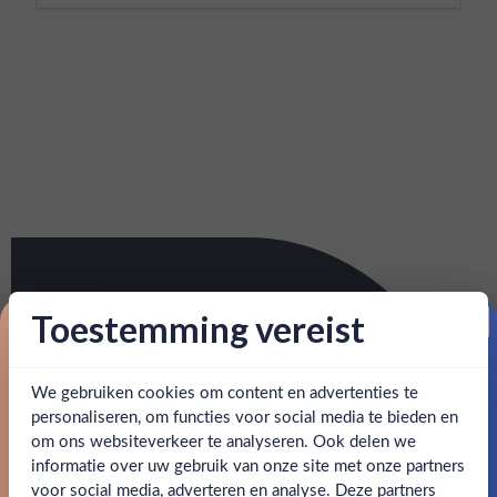
Toestemming vereist
Proost op je eerste korting!
We gebruiken cookies om content en advertenties te
Schrijf je in en ontvang direct 5% korting op je eerste
bestelling.
personaliseren, om functies voor social media te bieden en
om ons websiteverkeer te analyseren. Ook delen we
Email
informatie over uw gebruik van onze site met onze partners
Ben jij 18 jaar of ouder?
voor social media, adverteren en analyse. Deze partners